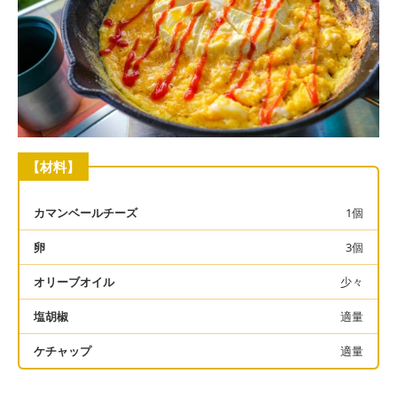
【材料】
カマンベールチーズ
1個
卵
3個
オリーブオイル
少々
塩胡椒
適量
ケチャップ
適量