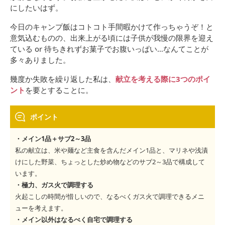
にしたいはず。
今日のキャンプ飯はコトコト手間暇かけて作っちゃうぞ！と
意気込むものの、出来上がる頃には子供が我慢の限界を迎え
ている or 待ちきれずお菓子でお腹いっぱい…なんてことが
多々ありました。
幾度か失敗を繰り返した私は、
献立を考える際に3つのポイ
ント
を要とすることに。
ポイント
・
メイン1品＋サブ2～3品
私の献立は、米や麺など主食を含んだメイン1品と、マリネや浅漬
けにした野菜、ちょっとした炒め物などのサブ2～3品で構成して
います。
・極力、ガス火で調理する
火起こしの時間が惜しいので、なるべくガス火で調理できるメニ
ューを考えます。
・メイン以外はなるべく自宅で調理する