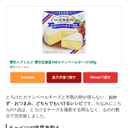
雪印メグミルク 雪印北海道100カマンベールチーズ100g
雪印メグミルク
Amazon
楽天市場で探す
Yahoo!で探す
とろけたカマンベールチーズと半熟の卵が堪らない、
おか
ず・おつまみ、どちらでもいけるレシピ
です。ちなみにこち
らの1品は、とろけるチーズを撮影する間もなく、ものの数
分で完売致しました。
キャベツの塩昆布和え