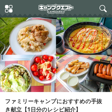
Skip
Primary
to
search
Menu
content
キャプテンスタッグ(CAPT
AIN STAG) キッチン用品
スキレット フライパン 20
ソト(SOTO) ステンレスダ
雪印メグミルク 雪印北海
cm UG-3028
ッチオーブン10インチセッ
道100カマンベールチーズ
ト(収納ケース・リッドリ
100g
フター付き) 【特別セッ
ト】 ST-910YS
ファミリーキャンプにおすすめの手抜
き献立【1日分のレシピ紹介】
【 IWANO × 燕三条 】 日