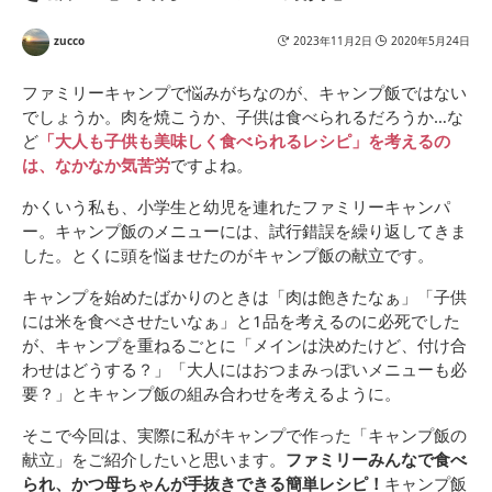
本製 フチが圧着 カリカリ
の食感が◎ 耳まで焼ける
zucco
2023年11月2日
2020年5月24日
上下取り外し可能 フッ素
樹脂加工 [ ホットサンドメ
ーカー JP ] 直火 対応 ホッ
ファミリーキャンプで悩みがちなのが、キャンプ飯ではない
トサンド アウトドア キャ
ンプ にも 2枚のフライパン
でしょうか。肉を焼こうか、子供は食べられるだろうか…な
としても使用可能 片面フ
ど
「大人も子供も美味しく食べられるレシピ」を考えるの
ラットで使いやすさ◎ 丸
洗いOK
は、なかなか気苦労
ですよね。
かくいう私も、小学生と幼児を連れたファミリーキャンパ
ー。キャンプ飯のメニューには、試行錯誤を繰り返してきま
した。とくに頭を悩ませたのがキャンプ飯の献立です。
キャンプを始めたばかりのときは「肉は飽きたなぁ」「子供
には米を食べさせたいなぁ」と1品を考えるのに必死でした
が、キャンプを重ねるごとに「メインは決めたけど、付け合
わせはどうする？」「大人にはおつまみっぽいメニューも必
要？」とキャンプ飯の組み合わせを考えるように。
そこで今回は、実際に私がキャンプで作った「キャンプ飯の
献立」をご紹介したいと思います。
ファミリーみんなで食べ
られ、かつ母ちゃんが手抜きできる簡単レシピ！
キャンプ飯