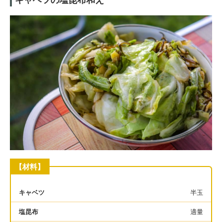
【材料】
キャベツ
半玉
塩昆布
適量