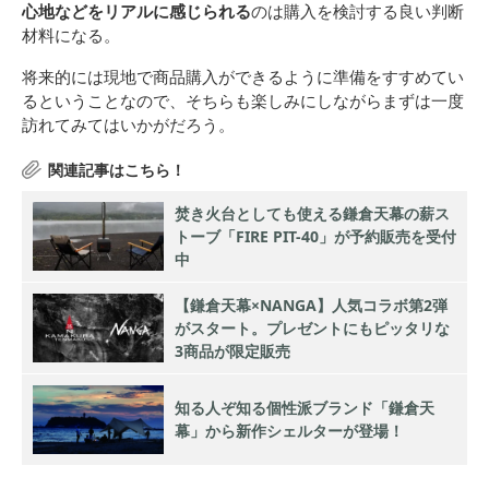
心地などをリアルに感じられる
のは購入を検討する良い判断
材料になる。
将来的には現地で商品購入ができるように準備をすすめてい
るということなので、そちらも楽しみにしながらまずは一度
訪れてみてはいかがだろう。
焚き火台としても使える鎌倉天幕の薪ス
トーブ「FIRE PIT-40」が予約販売を受付
中
【鎌倉天幕×NANGA】人気コラボ第2弾
がスタート。プレゼントにもピッタリな
3商品が限定販売
知る人ぞ知る個性派ブランド「鎌倉天
幕」から新作シェルターが登場！