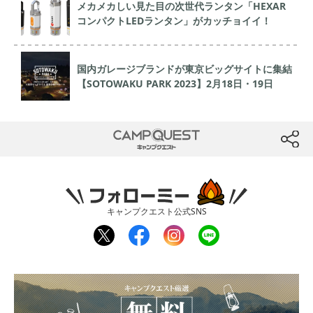
メカメカしい見た目の次世代ランタン「HEXAR
コンパクトLEDランタン」がカッチョイイ！
国内ガレージブランドが東京ビッグサイトに集結
【SOTOWAKU PARK 2023】2月18日・19日
CAMP QUEST
btn
フォローミー
キャンプクエスト公式SNS
twit
fac
inst
line
ter
ebo
agr
ok
am