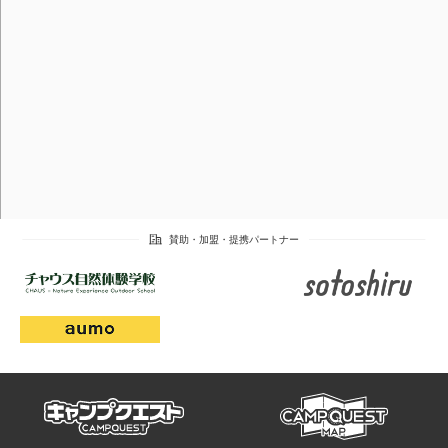
campmap
campquest