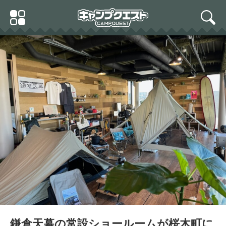
Skip
Primary
to
search
Menu
content
鎌倉天幕の常設ショールームが桜木町に