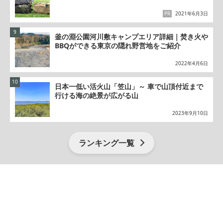
PR
2021年6月3日
釜の淵公園河川敷キャンプエリア詳細｜焚き火や
BBQができる東京の隠れ野営地をご紹介
2022年4月6日
日本一低い活火山「笠山」～ 車で山頂付近まで
行ける海の絶景が広がる山
2023年9月10日
ランキング一覧