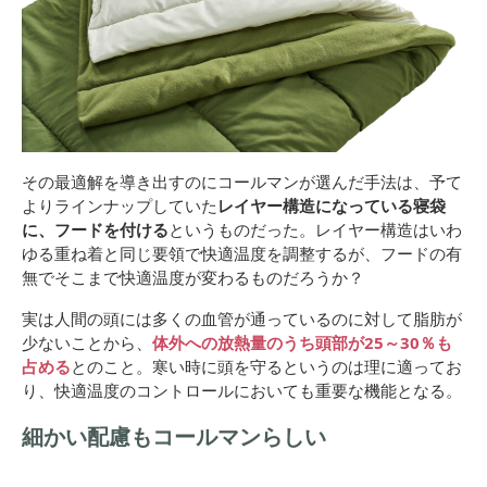
その最適解を導き出すのにコールマンが選んだ手法は、予て
よりラインナップしていた
レイヤー構造になっている寝袋
に、フードを付ける
というものだった。レイヤー構造はいわ
ゆる重ね着と同じ要領で快適温度を調整するが、フードの有
無でそこまで快適温度が変わるものだろうか？
実は人間の頭には多くの血管が通っているのに対して脂肪が
少ないことから、
体外への放熱量のうち頭部が25～30％も
占める
とのこと。寒い時に頭を守るというのは理に適ってお
り、快適温度のコントロールにおいても重要な機能となる。
細かい配慮もコールマンらしい