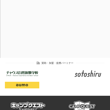
campmap
campquest