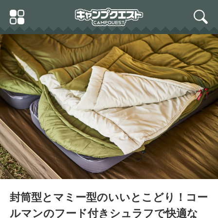
Skip
Primary
to
search
Menu
content
封筒型とマミー型のいいとこどり！コー
ルマンのフード付きシュラフで快適な