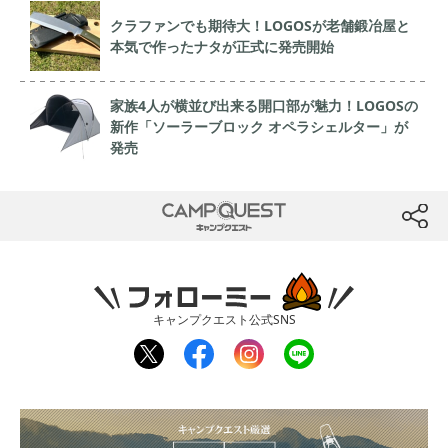
クラファンでも期待大！LOGOSが老舗鍛冶屋と
本気で作ったナタが正式に発売開始
家族4人が横並び出来る開口部が魅力！LOGOSの
新作「ソーラーブロック オペラシェルター」が
発売
CAMP QUEST
btn
フォローミー
キャンプクエスト公式SNS
twit
fac
inst
line
ter
ebo
agr
ok
am