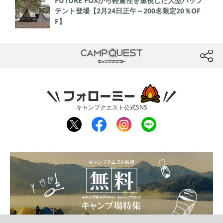
FUTURE FOXから軽量性を重視した大型パップ
テント登場【2月24日正午～200名限定20％OF
F】
CAMP QUEST
btn
フォローミー
キャンプクエスト公式SNS
twit
fac
inst
line
ter
ebo
agr
ok
am