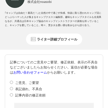
株式会社noasobi
｢キャンプは自由だ！最高だ！｣と自然の中で過ごす快感、快楽に取り憑かれキャンプ沼に
どっぷりハマった人が集まるキャンプクエスト編集部。趣味もキャンプスタイルも全員異
なるが、共通点は日本キャンプ協会のキャンプインストラクターの資格を持っているこ
と、キャンプを愛していること。時々、焚き火を囲い酒を飲みながら語り合う。
ライター詳細プロフィール
記事についてのご意見やご要望、修正依頼、表示の不具合
などございましたらお知らせください。返信が必要な場合
は
お問い合わせフォーム
からお願いします。
ご意見、ご要望
表記崩れ、不具合
記事内容の修正依頼