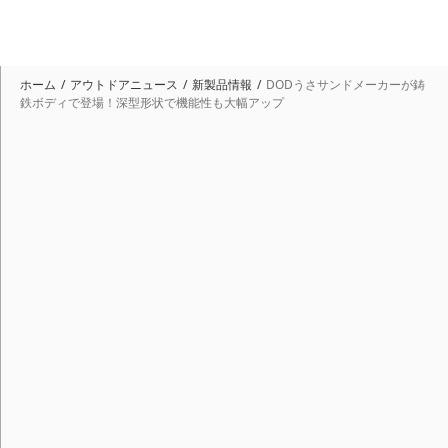
ホーム
アウトドアニュース
新製品情報
DODうさサンドメーカーが鋳
鉄ボディで登場！深型形状で機能性も大幅アップ