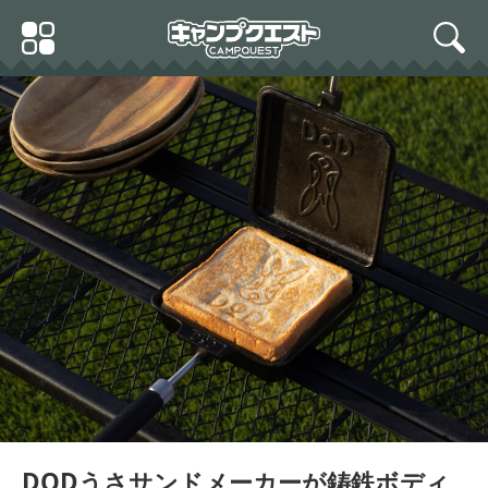
Skip
Primary
to
search
Menu
content
DODうさサンドメーカーが鋳鉄ボディ