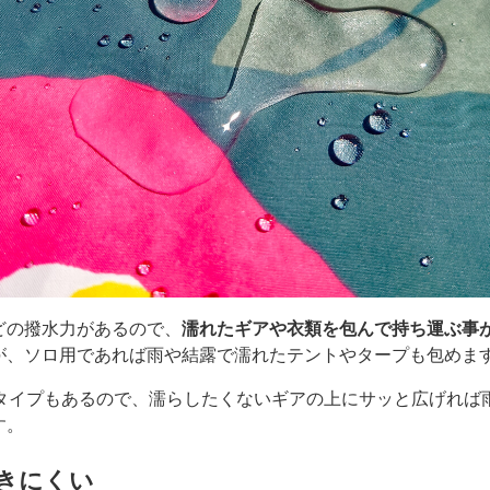
どの撥水力があるので、
濡れたギアや衣類を包んで持ち運ぶ事
が、ソロ用であれば雨や結露で濡れたテントやタープも包めま
大判タイプもあるので、濡らしたくないギアの上にサッと広げれば
す。
きにくい