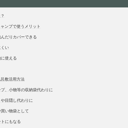
は？
キャンプで使うメリット
包んだりカバーできる
にくい
物に使える
風呂敷活用方法
ープ、小物等の収納袋代わりに
トや目隠し代わりに
や買い物袋として
ートにもなる