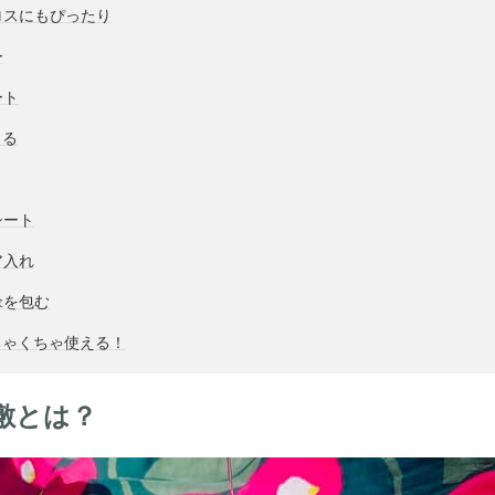
ロスにもぴったり
ー
ート
きる
シート
ア入れ
傘を包む
ちゃくちゃ使える！
敷とは？