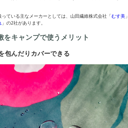
。
扱っている主なメーカーとしては、山田繊維株式会社「
むす美
れ
」の2社があります。
敷をキャンプで使うメリット
を包んだりカバーできる