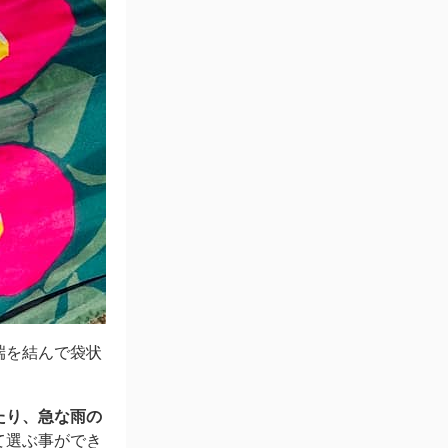
端を結んで袋状
たり、急な雨の
て選ぶ事ができ