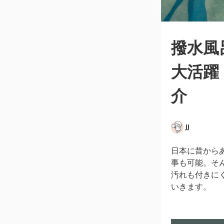
撥水風
大活躍
介
JJ
日本に昔から
事も可能。そ
汚れも付きに
いきます。