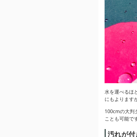
水を運べるほ
にもよります
100cmの
ことも可能で
汚れが付