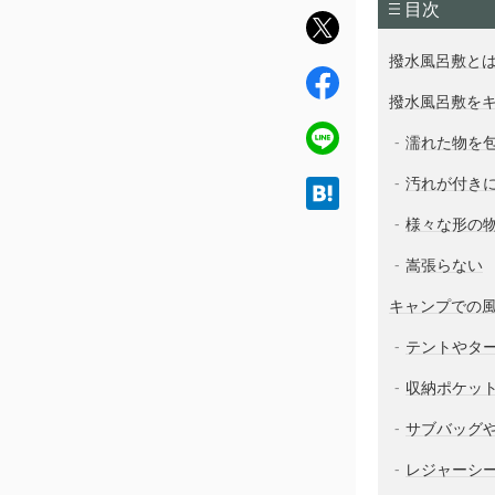
目次
twit
ter
撥水風呂敷と
fac
撥水風呂敷を
ebo
ok
line
濡れた物を
汚れが付き
hat
ena
様々な形の
嵩張らない
キャンプでの
テントやタ
収納ポケッ
サブバッグ
レジャーシ