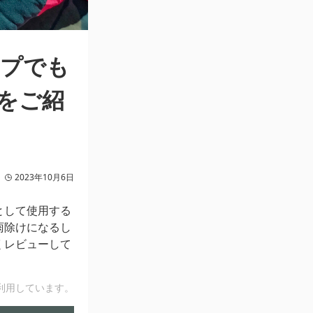
ンプでも
をご紹
2023年10月6日
として使用する
雨除けになるし
くレビューして
利用しています。