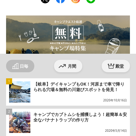
ter
ebo
agr
ok
am
日毎
月間
殿堂
【岐阜】デイキャンプもOK！河原まで車で降り
られる穴場＆無料の川遊びスポットを発見！
2020年10月16日
キャンプでカブトムシを捕獲しよう！超簡単＆安
全なバナナトラップの作り方
2020年5月14日