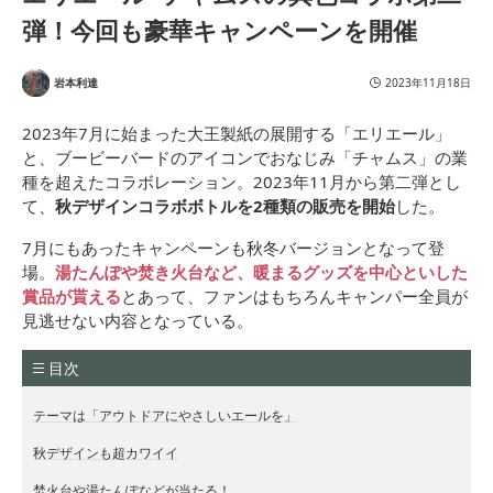
弾！今回も豪華キャンペーンを開催
岩本利達
2023年11月18日
2023年7月に始まった大王製紙の展開する「エリエール」
と、ブービーバードのアイコンでおなじみ「チャムス」の業
種を超えたコラボレーション。2023年11月から第二弾とし
て、
秋デザインコラボボトルを2種類の販売を開始
した。
7月にもあったキャンペーンも秋冬バージョンとなって登
場。
湯たんぽや焚き火台など、暖まるグッズを中心といした
賞品が貰える
とあって、ファンはもちろんキャンパー全員が
見逃せない内容となっている。
目次
テーマは「アウトドアにやさしいエールを」
秋デザインも超カワイイ
焚火台や湯たんぽなどが当たる！