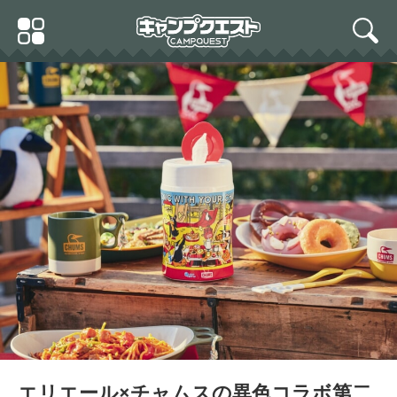
Skip
Primary
to
search
Menu
content
エリエール×チャムスの異色コラボ第二