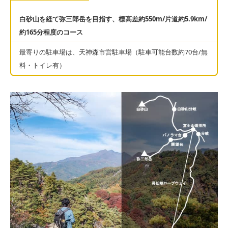
白砂山を経て弥三郎岳を目指す、標高差約550m/片道約5.9km/
約165分程度のコース
最寄りの駐車場は、天神森市営駐車場（駐車可能台数約70台/無
料・トイレ有）