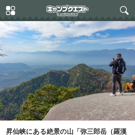
Skip
Primary
to
search
Menu
content
昇仙峡にある絶景の山「弥三郎岳（羅漢