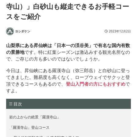
寺山）」白砂山も縦走できるお手軽コー
スをご紹介
ヨシダケン
2023年12月2日
山梨県にある昇仙峡は「日本一の渓谷美」で有名な国内有数
の景勝地
です。特に紅葉シーズンは激込みする観光名所なの
で、ご存じの方も多いのではないでしょうか。
今日は、昇仙峡にある羅漢寺山（弥三郎岳）と白砂山に登っ
てきました。難易度も高くなく、ロープウェイでサクッと登
頂できるコースもあるので、
登山入門者の方にもおすすめ
で
すよ。
目次
岩の上からの絶景「羅漢寺山」
「羅漢寺山」登山コース