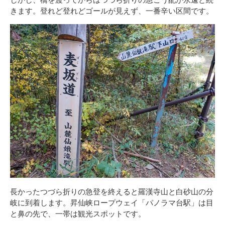
きます。登れど登れどゴールが見えず、一番辛い区間です。
長かったつづら折りの急登を終えると羅漢寺山と白砂山の分
岐に到着します。昇仙峡ロープウェイ「パノラマ台駅」は目
と鼻の先で、一帯は観光スポットです。