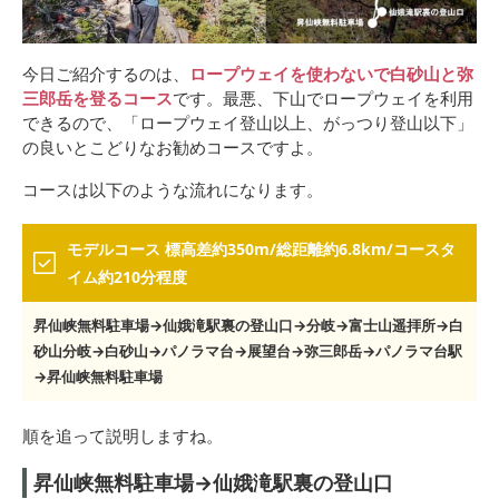
今日ご紹介するのは、
ロープウェイを使わないで白砂山と弥
三郎岳を登るコース
です。最悪、下山でロープウェイを利用
できるので、「ロープウェイ登山以上、がっつり登山以下」
の良いとこどりなお勧めコースですよ。
コースは以下のような流れになります。
モデルコース 標高差約350m/総距離約6.8km/コースタ
イム約210分程度
昇仙峡無料駐車場→仙娥滝駅裏の登山口→分岐→富士山遥拝所→白
砂山分岐→白砂山→パノラマ台→展望台→弥三郎岳→パノラマ台駅
→昇仙峡無料駐車場
順を追って説明しますね。
昇仙峡無料駐車場→仙娥滝駅裏の登山口