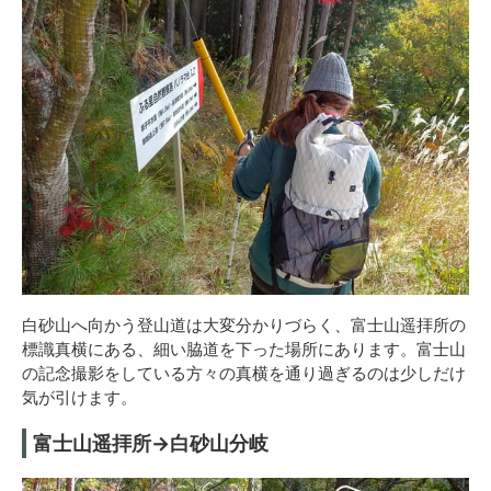
白砂山へ向かう登山道は大変分かりづらく、富士山遥拝所の
標識真横にある、細い脇道を下った場所にあります。富士山
の記念撮影をしている方々の真横を通り過ぎるのは少しだけ
気が引けます。
富士山遥拝所→白砂山分岐