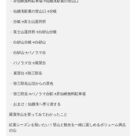
昇仙峡無料駐車場→仙娥滝駅裏の登山口
仙娥滝駅裏の登山口→分岐
分岐→富士山遥拝所
富士山遥拝所→白砂山分岐
白砂山分岐→白砂山
白砂山→パノラマ台
パノラマ台→展望台
展望台→弥三郎岳
弥三郎岳山頂からの景色
弥三郎岳→パノラマ台駅→昇仙峡無料駐車場
おまけ：仙娥滝へ寄り道する
羅漢寺山を登ってみてわかったこと
紅葉シーズンを狙いたい！登山と観光を一緒に楽しめるボリューム満点
の山