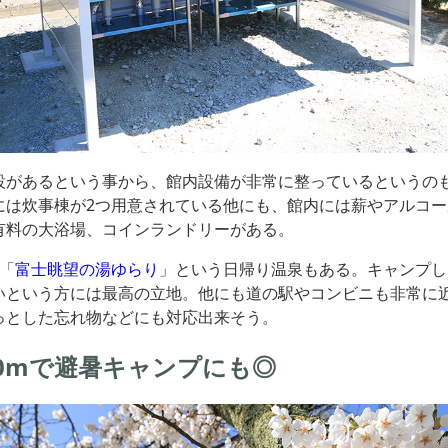
設があるという事から、館内設備が非常に整っているというの
には炊事棟が2つ用意されている他にも、館内には薪やアルコ
有料の大浴場、コインランドリーがある。
「
富士眺望の湯ゆらり
」という日帰り温泉もある。キャンプし
いという方には最高の立地。他にも道の駅やコンビニも非常に
っとした忘れ物などにも対応出来そう。
000mで避暑キャンプにも◎