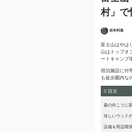
村」で
岩本利達
富士山はやは
山はトップオ
ートキャンプ
宿泊施設に付
も徒歩圏内な
目次
森の向こうに
珍しいウッド
設備＆周辺環