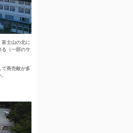
。富士山の北に
来る（一部のサ
して商売敵が多
い。