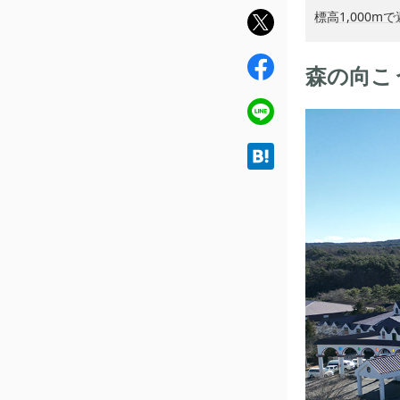
標高1,000
twit
ter
fac
森の向こ
ebo
ok
line
hat
ena