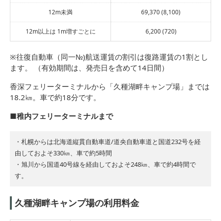
12m未満
69,370 (8,100)
12m以上は 1m増すごとに
6,200 (720)
※往復自動車（同一№)航送運賃の割引は復路運賃の1割とし
ます。 （有効期間は、発売日を含めて14日間）
香深フェリーターミナルから「久種湖畔キャンプ場」までは
18.2㎞。車で約18分です。
■稚内フェリーターミナルまで
・札幌からは北海道縦貫自動車道/道央自動車道と国道232号を経
由しておよそ330㎞、車で約5時間
・旭川から国道40号線を経由しておよそ248㎞、車で約4時間で
す。
久種湖畔キャンプ場の利用料金