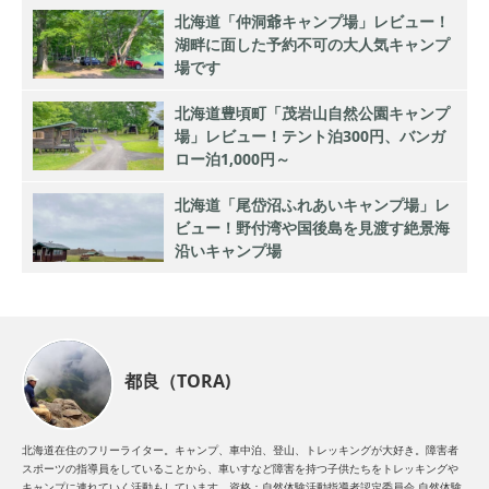
北海道「仲洞爺キャンプ場」レビュー！
湖畔に面した予約不可の大人気キャンプ
場です
北海道豊頃町「茂岩山自然公園キャンプ
場」レビュー！テント泊300円、バンガ
ロー泊1,000円～
北海道「尾岱沼ふれあいキャンプ場」レ
ビュー！野付湾や国後島を見渡す絶景海
沿いキャンプ場
都良（TORA)
北海道在住のフリーライター。キャンプ、車中泊、登山、トレッキングが大好き。障害者
スポーツの指導員をしていることから、車いすなど障害を持つ子供たちをトレッキングや
キャンプに連れていく活動もしています。資格：自然体験活動指導者認定委員会 自然体験