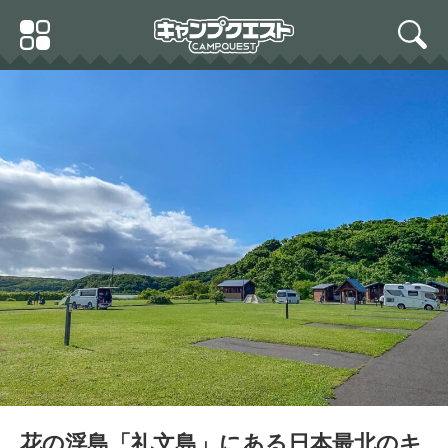
Skip
Primary
to
search
Menu
content
花の浮島「礼文島」にある日本最北のキ