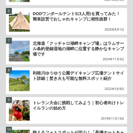
DODワンポールテントS(3人用)を買ってみた！
簡単設営でおしゃれキャンプに相性抜群！
2020年8月1日
北海道「クッチャロ湖畔キャンプ場」はラムサー
ル条約登録湿地の湖畔に位置する静かなキャンプ
場です
2024年11月3日
利根川ゆうゆう公園デイキャンプ広場テントサイ
ト詳細｜焚き火も可能な無料スポット紹介
2022年5月4日
トレラン大会に挑戦してみよう｜初心者向けトレ
イルランの始め方
2019年11月13日
映えるフォトスポットが沢山！「長瀞オートキャ