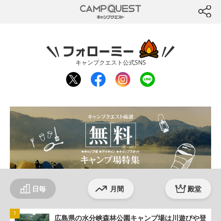
CAMP QUEST
btn
フォローミー
キャンプクエスト公式SNS
twit
fac
inst
line
ter
ebo
agr
ok
am
日毎
月間
殿堂
広島県の水分峡森林公園キャンプ場は川遊びや登