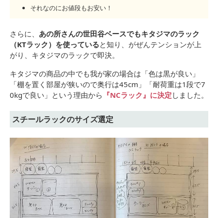
それなのにお値段もお安い！
さらに、
あの所さんの世田谷ベースでもキタジマのラック
（KTラック）を使っている
と知り、がぜんテンションが上
がり、キタジマのラックで即決。
キタジマの商品の中でも我が家の場合は「色は黒が良い」
「棚を置く部屋が狭いので奥行は45cm」「耐荷重は1段で7
0kgで良い」という理由から
『NCラック』に決定
しました。
スチールラックのサイズ選定