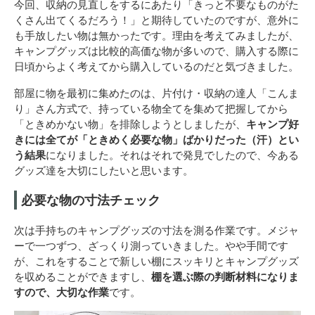
今回、収納の見直しをするにあたり「きっと不要なものがた
くさん出てくるだろう！」と期待していたのですが、意外に
も手放したい物は無かったです。理由を考えてみましたが、
キャンプグッズは比較的高価な物が多いので、購入する際に
日頃からよく考えてから購入しているのだと気づきました。
部屋に物を最初に集めたのは、片付け・収納の達人「こんま
り」さん方式で、持っている物全てを集めて把握してから
「ときめかない物」を排除しようとしましたが、
キャンプ好
きには全てが「ときめく必要な物」ばかりだった（汗）とい
う結果
になりました。それはそれで発見でしたので、今ある
グッズ達を大切にしたいと思います。
必要な物の寸法チェック
次は手持ちのキャンプグッズの寸法を測る作業です。メジャ
ーで一つずつ、ざっくり測っていきました。やや手間です
が、これをすることで新しい棚にスッキリとキャンプグッズ
を収めることができますし、
棚を選ぶ際の判断材料になりま
すので、大切な作業
です。