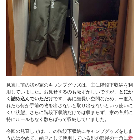
見直し前の我が家のキャンプグッズは、主に階段下収納を利
用していました。お見せするのも恥ずかしいですが、
とにか
く詰め込んでいただけ
です。奥に細長い空間なため、一度入
れたら何か手前の物を出さないと取り出せないという使いに
くい状態。さらに階段下収納だけでは収まらず、家の各所に
特にルールもなく散らばって収納していました。
今回の見直しでは、この階段下収納にキャンプグッズをしま
うのはやめて、納戸として使用している別の部屋の一角に
新