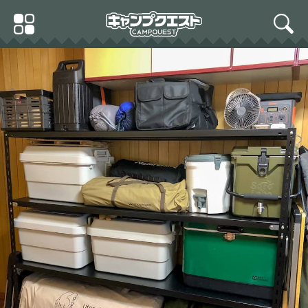
Skip
Primary
to
search
Menu
content
SK11(エスケー11) ラチェ
ットレンチセット 10~17
mm SGR-F5SET フレック
スヘッド