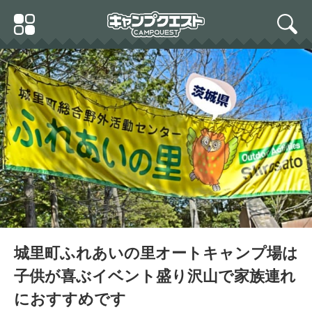
Skip
Primary
to
search
Menu
content
城里町ふれあいの里オートキャンプ場は
子供が喜ぶイベント盛り沢山で家族連れ
におすすめです