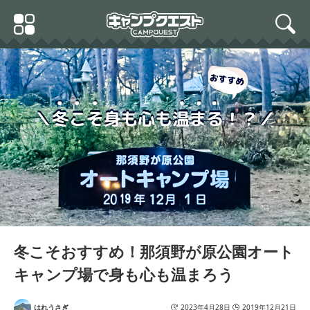
Skip
Primary
to
search
Menu
content
冬こそおすすめ！那須野が原公園オート
キャンプ場で身も心も温まろう
はれうさぎ
2023年4月28日
2019年12月21日