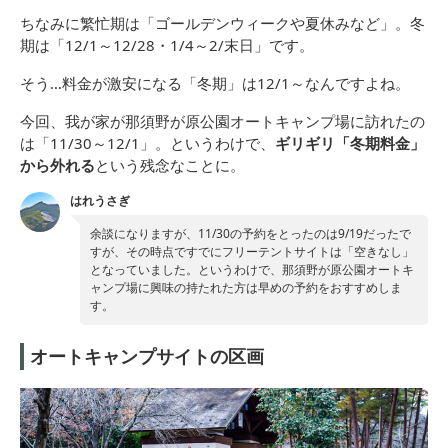
ちなみに繁忙期は「ゴールデンウィークや夏休みなど」。冬
期は「12/1～12/28・1/4～2/末日」です。
そう…料金が激安になる「冬期」は12/1～なんですよね。
今回、我が家が那須野が原公園オートキャンプ場に訪れたの
は「11/30～12/1」。というわけで、
ギリギリ「冬期料金」
から外れる
という残念なことに。
はれうさぎ
余談になりますが、11/30の予約をとったのは9/19だったで
すが、その時点ですでにフリーテントサイトは「空きなし」
となっていました。というわけで、那須野が原公園オートキ
ャンプ場に興味の持たれた方は早めの予約をおすすめしま
す。
オートキャンプサイトの区画