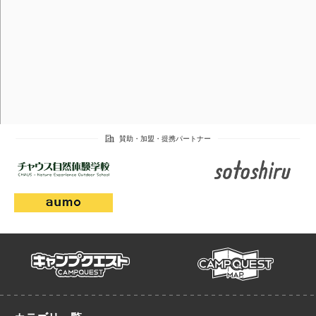
campmap
campquest