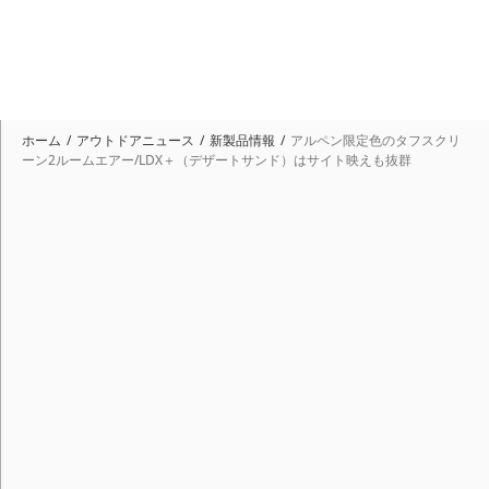
ホーム
アウトドアニュース
新製品情報
アルペン限定色のタフスクリ
ーン2ルームエアー/LDX＋（デザートサンド）はサイト映えも抜群