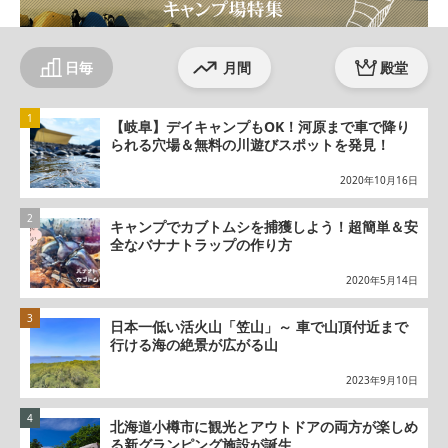
日毎
月間
殿堂
【岐阜】デイキャンプもOK！河原まで車で降り
られる穴場＆無料の川遊びスポットを発見！
2020年10月16日
キャンプでカブトムシを捕獲しよう！超簡単＆安
全なバナナトラップの作り方
2020年5月14日
日本一低い活火山「笠山」～ 車で山頂付近まで
行ける海の絶景が広がる山
2023年9月10日
北海道小樽市に観光とアウトドアの両方が楽しめ
る新グランピング施設が誕生