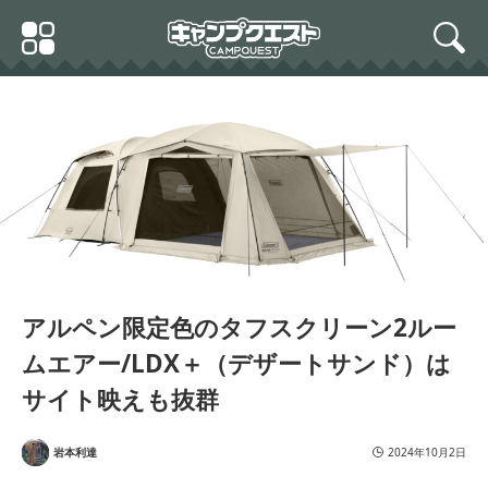
Skip
Primary
to
search
Menu
content
アルペン限定色のタフスクリーン2ルー
ムエアー/LDX＋（デザートサンド）は
サイト映えも抜群
岩本利達
2024年10月2日