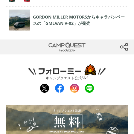
GORDON MILLER MOTORSからキャラバンベー
スの「GMLVAN V-02」が発売
CAMP QUEST
btn
フォローミー
キャンプクエスト公式SNS
twit
fac
inst
line
ter
ebo
agr
ok
am