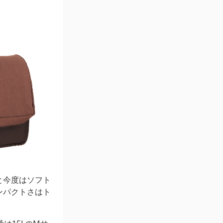
と今度はソフト
ンパクトさはト
。