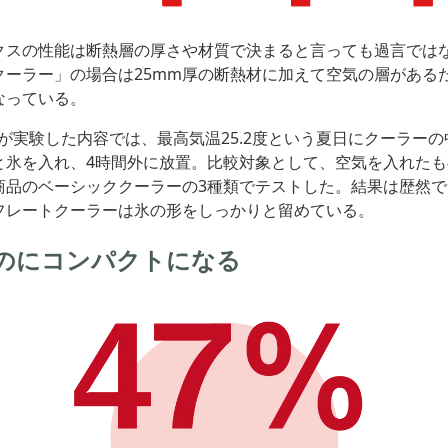
クスの性能は断熱層の厚さや材質で決まると言っても過言では
クーラー」の場合は25mm厚の断熱材に加えて空気の層がある
なっている。
Sが実験した内容では、最高気温25.2度という夏日にクーラーの中
と氷を入れ、4時間外に放置。比較対象として、空気を入れた
商品のベーシッククーラーの3種類でテストした。結果は歴然
フレートクーラーは氷の形をしっかりと留めている。
のにコンパクトになる