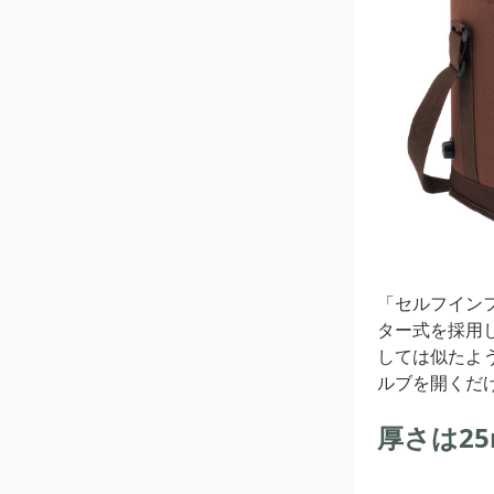
「セルフイン
ター式を採用
しては似たよ
ルブを開くだ
厚さは2