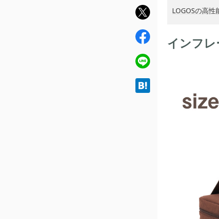
twit
LOGOSの高
ter
fac
インフレ
ebo
ok
line
hat
ena