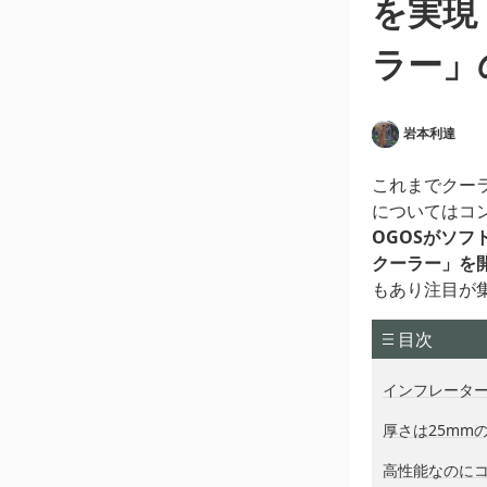
を実現
ラー」
岩本利達
これまでクー
についてはコ
OGOSがソ
クーラー」を
もあり注目が
目次
インフレータ
厚さは25mm
高性能なのに