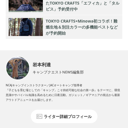
たTOKYO CRAFTS「エフィカ」と「タル
ビス」予約受付中
TOKYO CRAFTS×Minowa初コラボ！難
燃生地＆別注カラーの多機能ベストなど
が予約開始
岩本利達
キャンプクエストNEWS編集部
NCAJキャンプインストラクター／JACオートキャンプ指導者
『子どもを育む場としての「キャンプ」こそ持続可能な社会の第一歩』をテーマに、環境
意識やサバイバル知識を高めるために日夜活動。ガジェット／ギアマニアの視点から最新
アウトドアニュースをお届けします。
ライター詳細プロフィール