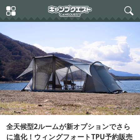
Skip
Primary
to
search
Menu
content
全天候型2ルームが新オプションでさら
に進化！ウィングフォートTPU予約販売