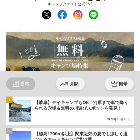
キャンプクエスト公式SNS
twit
fac
inst
line
ter
ebo
agr
ok
am
日毎
月間
殿堂
【岐阜】デイキャンプもOK！河原まで車で降り
られる穴場＆無料の川遊びスポットを発見！
2020年10月16日
【標高1200m以上】関東近郊の夏でも涼しく過
ごせるオートキャンプ場12選