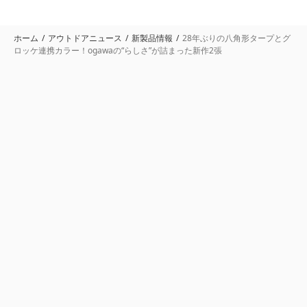
ホーム
アウトドアニュース
新製品情報
28年ぶりの八角形タープとグ
ロッケ連携カラー！ogawaの“らしさ”が詰まった新作2張