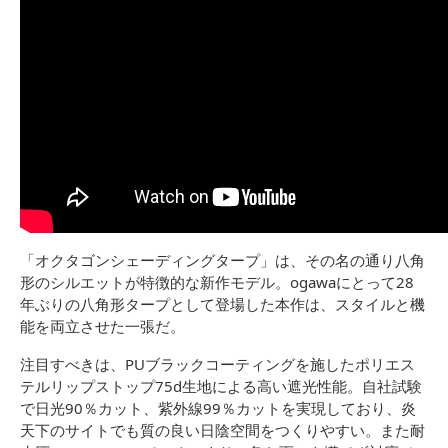
「オクタゴンシェーディングタープ」は、その名の通り八角
形のシルエットが特徴的な新作モデル。ogawaにとって28
年ぶりの八角形タープとして登場した本作は、スタイルと機
能を両立させた一張だ。
注目すべきは、PUブラックコーティングを施したポリエス
テルリップストップ75d生地による高い遮光性能。自社試験
で日光90％カット、紫外線99％カットを実現しており、炎
天下のサイトでも質の良い日陰空間をつくりやすい。また耐