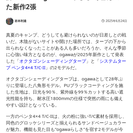
た新作2張
岩本利達
2025年6月24日
真夏のキャンプ、どうしても避けられないのが日差しとの戦
いだ。木陰がないサイトや開けた場所では、タープの下から
出られなくなったことがある人も多いだろうか。そんな季節
に心強い味方となるのが、ogawaが2025年新作として発表
した「
オクタゴンシェーディングタープ
」と「
システムター
プ ペンタ4×4 T/C-II
」の2モデルだ。
オクタゴンシェーディングタープは、ogawaとして28年ぶ
りに登場した八角形モデル。PUブラックコーティングを施
した生地は、日光を90％、紫外線を99％カットする高い遮
光性能を持ち、耐水圧1800mmの仕様で突然の雨にも備え
やすい設計となっている。
一方のペンタ4×4 T/C-IIは、火の粉に強いT/C素材を採用し、
同色のグロッケシリーズと揃えられるサンドベージュカラー
が魅力。機能も見た目も“ogawaらしさ”を宿す2モデルが今