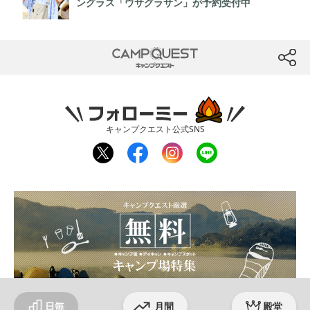
ングラス「ウサグラサン」が予約受付中
CAMP QUEST
btn
フォローミー
キャンプクエスト公式SNS
twit
fac
inst
line
ter
ebo
agr
ok
am
日毎
月間
殿堂