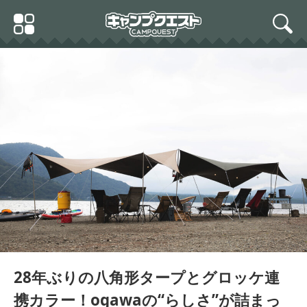
Skip
Primary
to
search
Menu
content
28年ぶりの八角形タープとグロッケ連
携カラー！ogawaの“らしさ”が詰まっ