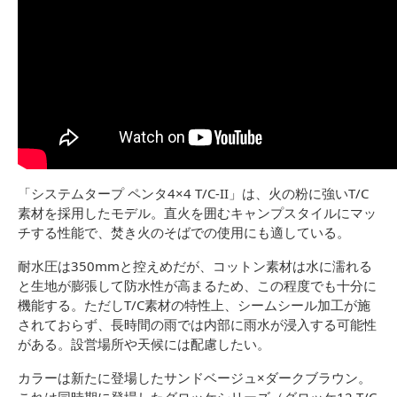
「システムタープ ペンタ4×4 T/C-II」は、火の粉に強いT/C
素材を採用したモデル。直火を囲むキャンプスタイルにマッ
チする性能で、焚き火のそばでの使用にも適している。
耐水圧は350mmと控えめだが、コットン素材は水に濡れる
と生地が膨張して防水性が高まるため、この程度でも十分に
機能する。ただしT/C素材の特性上、シームシール加工が施
されておらず、長時間の雨では内部に雨水が浸入する可能性
がある。設営場所や天候には配慮したい。
カラーは新たに登場したサンドベージュ×ダークブラウン。