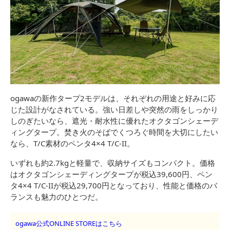
ogawaの新作タープ2モデルは、それぞれの用途と好みに応
じた設計がなされている。強い日差しや突然の雨をしっかり
しのぎたいなら、遮光・耐水性に優れたオクタゴンシェーデ
ィングタープ。焚き火のそばでくつろぐ時間を大切にしたい
なら、T/C素材のペンタ4×4 T/C-II。
いずれも約2.7kgと軽量で、収納サイズもコンパクト。価格
はオクタゴンシェーディングタープが税込39,600円、ペン
タ4×4 T/C-IIが税込29,700円となっており、性能と価格のバ
ランスも魅力のひとつだ。
ogawa公式ONLINE STOREはこちら