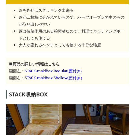
蓋を外せばスタッキング出来る
蓋が二枚板に分かれているので、ハーフオープンで中のもの
が取り出しやすい
蓋は抗菌作用のある桧素材なので、料理でカッティングボー
ドとしても使える
大人が座れるベンチとしても使える十分な強度
■商品の詳しい情報はこちら
画面左：
STACK-makibox Regular(蓋付き)
画面右：
STACK-makibox Shallow(蓋付き）
STACK収納BOX