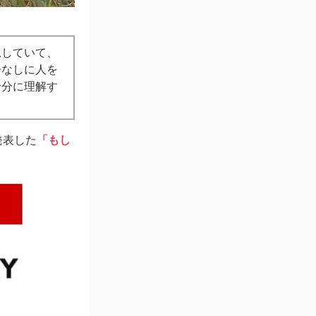
息していて、
告なしに人を
十分に理解す
発表した
「もし
。