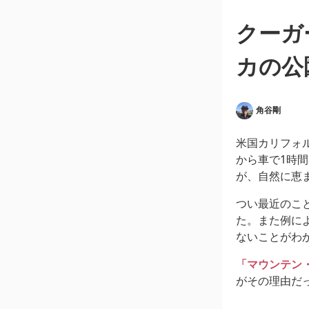
クーガ
カの公
角谷剛
米国カリフォ
から車で1時
が、自然に恵
つい最近のこ
た。また例に
ないことがわ
「マウンテン
がその理由だ