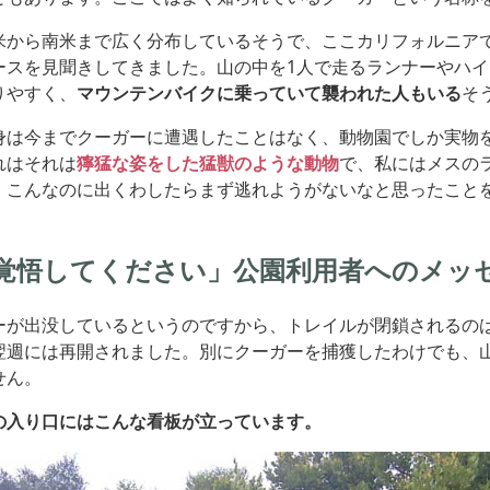
米から南米まで広く分布しているそうで、ここカリフォルニア
ースを見聞きしてきました。山の中を1人で走るランナーやハ
りやすく、
マウンテンバイクに乗っていて襲われた人もいる
そ
身は今までクーガーに遭遇したことはなく、動物園でしか実物
れはそれは
獰猛な姿をした猛獣のような動物
で、私にはメスの
。こんなのに出くわしたらまず逃れようがないなと思ったこと
覚悟してください」公園利用者へのメッ
ーが出没しているというのですから、トレイルが閉鎖されるの
翌週には再開されました。別にクーガーを捕獲したわけでも、
せん。
の入り口にはこんな看板が立っています。