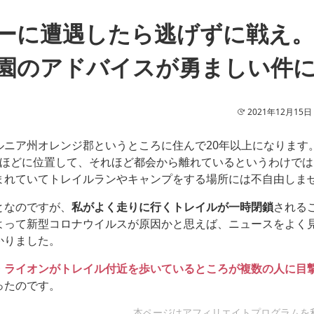
ーに遭遇したら逃げずに戦え
園のアドバイスが勇ましい件
2021年12月15日
ルニア州オレンジ郡というところに住んで20年以上になります
間ほどに位置して、それほど都会から離れているというわけでは
まれていてトレイルランやキャンプをする場所には不自由しま
となのですが、
私がよく走りに行くトレイルが一時閉鎖
される
よって新型コロナウイルスが原因かと思えば、ニュースをよく
かりました。
・ライオンがトレイル付近を歩いているところが複数の人に目
ったのです。
本ページはアフィリエイトプログラムを