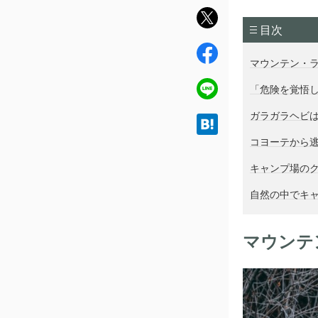
twit
目次
ter
fac
マウンテン・
ebo
ok
line
「危険を覚悟
ガラガラヘビ
hat
ena
コヨーテから
キャンプ場の
自然の中でキ
マウンテ