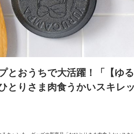
プとおうちで大活躍！「【ゆ
ひとりさま肉食うかいスキレ