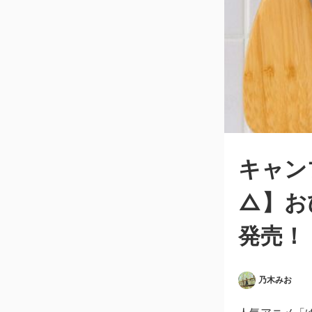
キャン
△】お
発売！
乃木みお