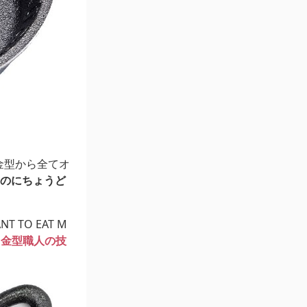
金型から全てオ
くのにちょうど
TO EAT M
、
金型職人の技