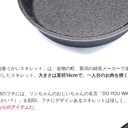
肉食うかいスキレット」は、金物の町、新潟の鋳造メーカーで
作したスキレット。
大きさは直径16cmで、一人分のお肉を焼
。
のフチには、リンちゃんのおじいちゃんの名言「DO YOU WANT 
食うかい？）」を刻印。フチにデザインあるスキレットは珍しく
わりのアイテム
だ。