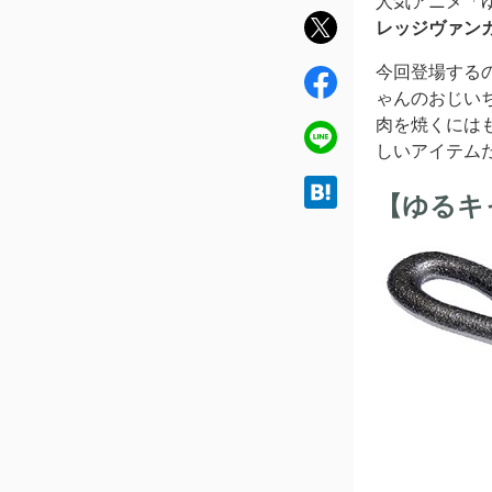
人気アニメ「
twit
レッジヴァン
ter
今回登場する
fac
ゃんのおじい
ebo
肉を焼くには
ok
line
しいアイテム
hat
【ゆるキ
ena