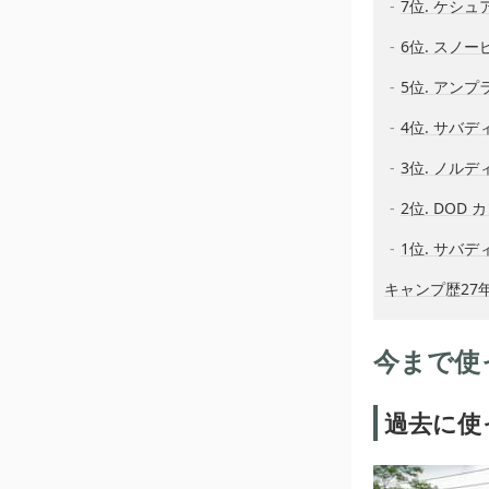
7位. ケシュア 
6位. スノ
5位. アンプ
4位. サバデ
3位. ノルデ
2位. DOD
1位. サバ
キャンプ歴27
今まで使
過去に使