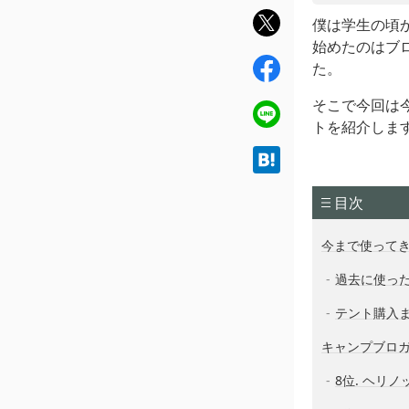
twit
僕は学生の頃
ter
始めたのはブ
fac
た。
ebo
そこで今回は
ok
line
トを紹介しま
hat
ena
目次
今まで使って
過去に使っ
テント購入
キャンプブロ
8位. ヘリノ