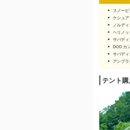
スノーピ
ケシュア A
ノルディス
ヘリノック
サバディ
DOD 
サバディ
アンプラグ
テント購