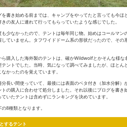
グを書き始める前までは、キャンプをやってたと言っても今ほ
好きの友人に連れて行ってもらっていたような感じでした。
度も少なかったので、テントは毎年同じ物。始めはコールマン
握していません。タフワイドドーム系の形状だったので、その
ら購入した海外製のテントは、確かWildwolfとかそんな様
型テントでした。当時、気になって調べてみましたが、ほとん
こなかったのを覚えています。
随分長い間使っていて、最後には表面のベタ付き（加水分解）
ントの購入に合わせて処分しました。それ以後にブログを書き
っていたテントは含めずにランキングを決めています。
下の8種類となります。
とするテント