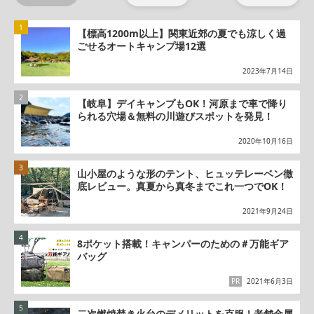
【標高1200m以上】関東近郊の夏でも涼しく過
ごせるオートキャンプ場12選
2023年7月14日
【岐阜】デイキャンプもOK！河原まで車で降り
られる穴場＆無料の川遊びスポットを発見！
2020年10月16日
山小屋のような形のテント、ヒュッテレーベン徹
底レビュー。真夏から真冬までこれ一つでOK！
2021年9月24日
8ポケット搭載！キャンパーのための＃万能ギア
バッグ
PR
2021年6月3日
二次燃焼焚き火台のデメリットを克服！老舗金属