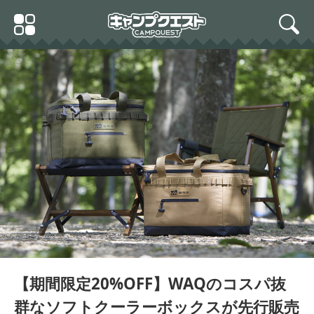
Skip
Primary
to
search
Menu
content
【期間限定20%OFF】WAQのコスパ抜
群なソフトクーラーボックスが先行販売