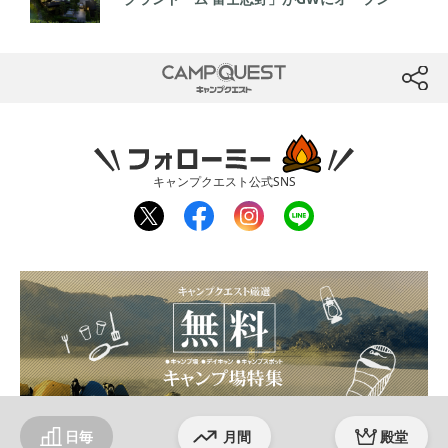
CAMP QUEST
btn
フォローミー
キャンプクエスト公式SNS
twit
fac
inst
line
ter
ebo
agr
ok
am
日毎
月間
殿堂