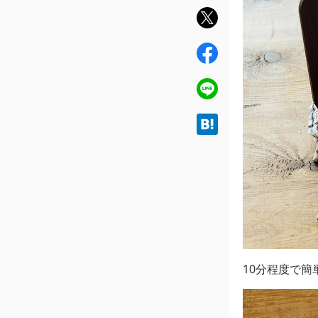
twit
ter
fac
ebo
ok
line
hat
ena
10分程度で