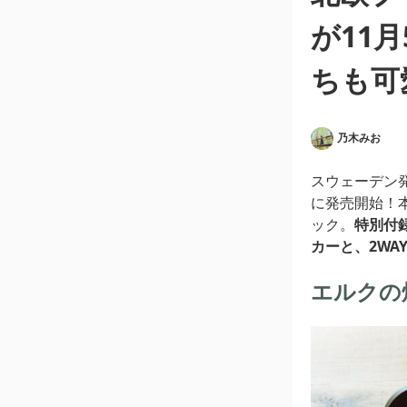
が11
ちも可
乃木みお
スウェーデン
に発売開始！
ック。
特別付
カーと、2WA
エルクの