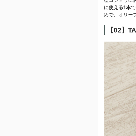
塩コショウに
に使える1本
で
めで、オリー
【02】T