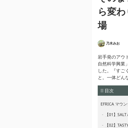
ら変わ
場
乃木みお
岩手発のアウト
自然科学興業
した。『すご
と。一体どん
目次
EFRICA マ
【01】SAL
【02】TAS