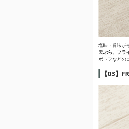
塩味・旨味が
天ぷら、フラ
ポトフなどの
【03】F