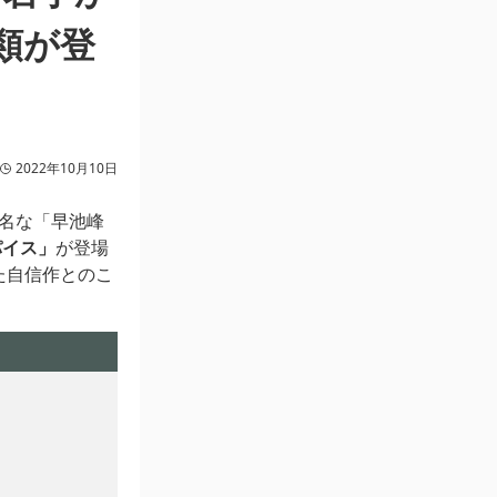
類が登
2022年10月10日
有名な「早池峰
パイス」
が登場
た自信作とのこ