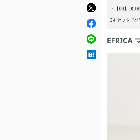
twit
【03】FRID
ter
3本セットで
fac
ebo
ok
line
EFRIC
hat
ena