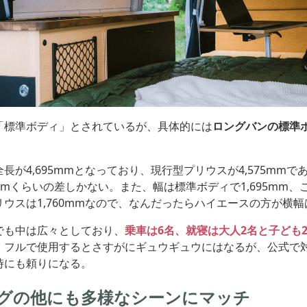
「標準ボディ」とされているが、具体的には
ロングバンの標準
長が4,695mmとなっており、現行型プリウスが4,575mmで
cmくらいの差しかない。また、幅は標準ボディで1,695mm、
ウスは1,760mmなので、なんだったらハイエースの方が横
でも中は広々としており、
乗車は6名、就寝は大人2名と子ども
。フルで使用するとさすがにギュウギュウにはなるが、公式で
時にも頼りになる。
グの他にも多様なシーンにマッチ