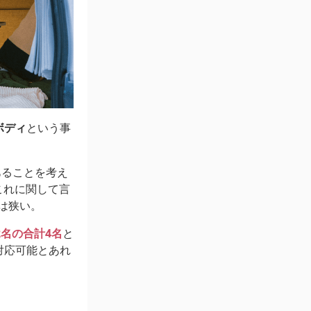
ボディ
という事
あることを考え
これに関して言
幅は狭い。
2名の合計4名
と
対応可能とあれ