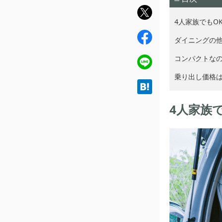
twit
4人家族でもO
ter
fac
ダイニングの
ebo
コンパクトな
ok
line
乗り出し価格は
hat
ena
4人家族