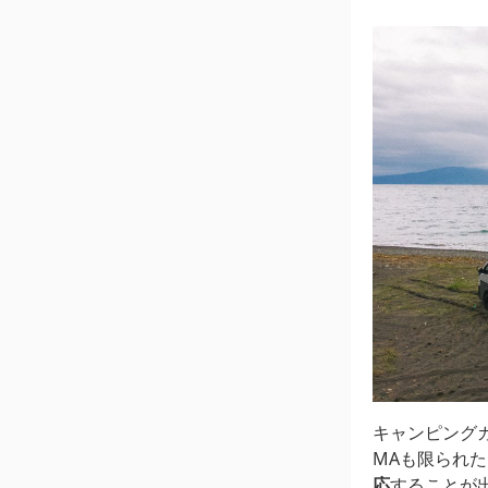
キャンピング
MAも限られ
応
することが