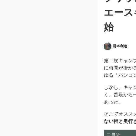
エース
始
岩本利達
第二次キャン
に時間が掛か
ゆる「バンコ
しかし、キャ
く、普段から
あった。
そこでオスス
ない幅と奥行
目次