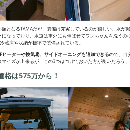
部類となるTAMAだが、装備は充実しているのが嬉しい。水が
クになっており、水道は車外にも伸ばせてワンちゃんを洗うの
ズの冷蔵庫や収納が標準で装備されている。
FFヒーターや換気扇、サイドオーニングも追加できる
ので、自
タマイズが出来るが、この3つはつけておいた方が良いだろう。
価格は575万から！