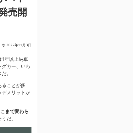
発売開
2022年11月3日
は1年以上納車
ングカー、いわ
スだ。
あることが多
うデメリットが
そこまで変わら
そうだ。