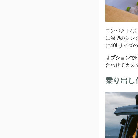
コンパクトな
に深型のシン
に40Lサイ
オプションで
合わせてカス
乗り出し