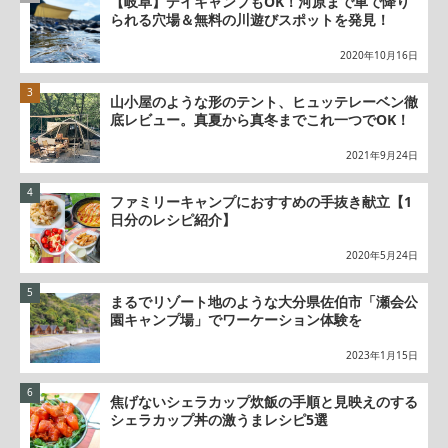
【岐阜】デイキャンプもOK！河原まで車で降り
られる穴場＆無料の川遊びスポットを発見！
2020年10月16日
山小屋のような形のテント、ヒュッテレーベン徹
底レビュー。真夏から真冬までこれ一つでOK！
2021年9月24日
ファミリーキャンプにおすすめの手抜き献立【1
日分のレシピ紹介】
2020年5月24日
まるでリゾート地のような大分県佐伯市「瀬会公
園キャンプ場」でワーケーション体験を
2023年1月15日
焦げないシェラカップ炊飯の手順と見映えのする
シェラカップ丼の激うまレシピ5選