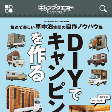
Skip
Primary
to
search
Menu
content
ＤＩＹでキャンピングカー
を作る (ワン・パブリッシ
ングムック)