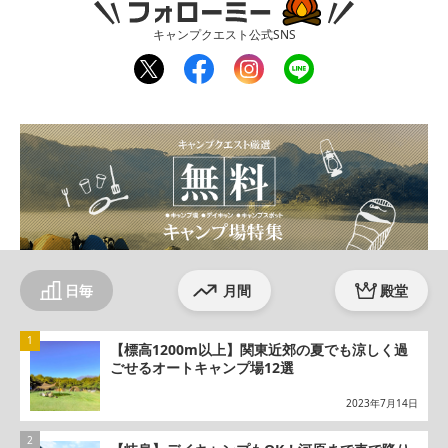
キャンプクエスト公式SNS
twit
fac
inst
line
ter
ebo
agr
ok
am
日毎
月間
殿堂
【標高1200m以上】関東近郊の夏でも涼しく過
ごせるオートキャンプ場12選
2023年7月14日