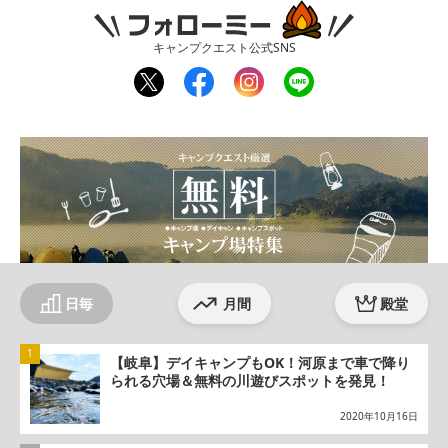
フォローミー
キャンプクエスト公式SNS
twit
fac
inst
line
ter
ebo
agr
ok
am
日毎
月間
殿堂
【岐阜】デイキャンプもOK！河原まで車で降り
られる穴場＆無料の川遊びスポットを発見！
2020年10月16日