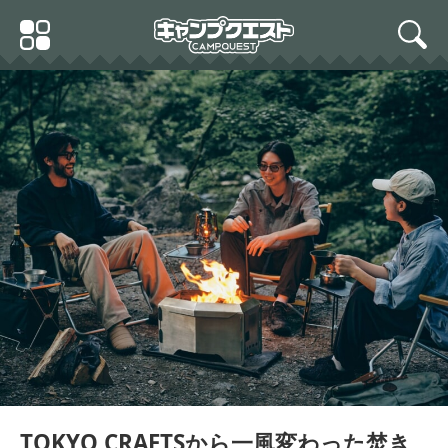
Skip
Primary
to
search
Menu
content
TOKYO CRAFTSから一風変わった焚き