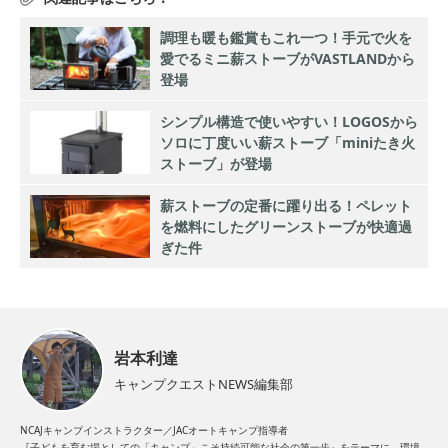
調理も暖も鑑賞もこれ一つ！手元で火を
愛でるミニ薪ストーブがVASTLANDから
登場
シンプル構造で使いやすい！LOGOSから
ソロに丁度いい薪ストーブ「miniたき火
ストーブ」が登場
薪ストーブの定番に躍り出る！ペレット
を燃料にしたグリーンストーブが快適過
ぎた件
岩本利達
キャンプクエストNEWS編集部
NCAJキャンプインストラクター／JACオートキャンプ指導者
『子どもを育む場としての「キャンプ」こそ持続可能な社会の第一歩』をテーマに、環境