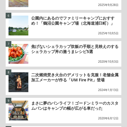
2025年9月28日
公園内にあるのでファミリーキャンプにおすす
め！「鶴沼公園キャンプ場（北海道浦臼町）」
2025年10月5日
焦げないシェラカップ炊飯の手順と見映えのする
シェラカップ丼の激うまレシピ5選
2020年10月3日
二次燃焼焚き火台のデメリットを克服！老舗金属
加工メーカーが作る「UM Fire Pit」登場
2024年1月13日
まさに夢のバンライフ！ゴードンミラーのカスタ
ムバンはキャンプの幅が広がる車だった
2020年6月12日