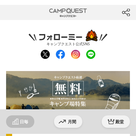
CAMP QUEST
btn
フォローミー
キャンプクエスト公式SNS
twit
fac
inst
line
ter
ebo
agr
ok
am
日毎
月間
殿堂