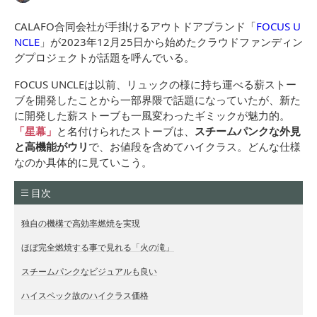
CALAFO合同会社が手掛けるアウトドアブランド「
FOCUS U
NCLE
」が2023年12月25日から始めたクラウドファンディン
グプロジェクトが話題を呼んでいる。
FOCUS UNCLEは以前、リュックの様に持ち運べる薪ストー
ブを開発したことから一部界隈で話題になっていたが、新た
に開発した薪ストーブも一風変わったギミックが魅力的。
「星幕」
と名付けられたストーブは、
スチームパンクな外見
と高機能がウリ
で、お値段を含めてハイクラス。どんな仕様
なのか具体的に見ていこう。
目次
独自の機構で高効率燃焼を実現
ほぼ完全燃焼する事で見れる「火の滝」
スチームパンクなビジュアルも良い
ハイスペック故のハイクラス価格