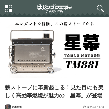
Skip
Primary
to
search
Menu
content
薪ストーブに革新起こる！見た目にも美
しく高効率燃焼が魅力の「星幕」が登場
岩本利達
2024年1月17日