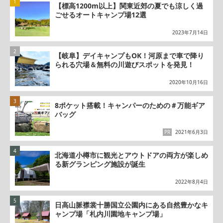
【標高1200m以上】関東近郊の夏でも涼しく過
ごせるオートキャンプ場12選
2023年7月14日
【岐阜】デイキャンプもOK！河原まで車で降り
られる穴場＆無料の川遊びスポットを発見！
2020年10月16日
8ポケット搭載！キャンパーのための＃万能ギア
バッグ
PR
2021年6月3日
北海道小樽市に観光とアウトドアの両方が楽しめ
る新グランピング施設が誕生
2022年8月4日
日高山脈襟裳十勝国立公園内にある自然豊かなキ
ャンプ場「札内川園地キャンプ場」