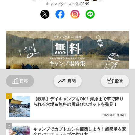
キャンプクエスト公式SNS
twit
fac
inst
line
ter
ebo
agr
ok
am
日毎
月間
殿堂
【岐阜】デイキャンプもOK！河原まで車で降り
られる穴場＆無料の川遊びスポットを発見！
2020年10月16日
キャンプでカブトムシを捕獲しよう！超簡単＆安
全なバナナトラップの作り方