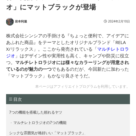
オ」にマットブラックが登場
岩本利達
2024年2月10日
株式会社シンシアの手掛ける『ちょっと便利で、アイデアに
あふれた商品』をテーマとしたオリジナルブランド「RELA
X/リラックス」。ここから発売されている「
マルチレトロラ
ジオ
」はデザイン性や実用性も高く、キャンプや防災に役立
つ。
マルチレトロラジオには様々なカラーリングが用意され
ているのが魅力の一つ
でもあるのだが、今回新たに加わった
「マットブラック」もかなり良さそうだ。
本ページはアフィリエイトプログラムを利用しています。
目次
7つの機能を搭載した頼れるヤツ
マルチレトロラジオの7つの機能
シックな雰囲気が格好いい「マットブラック」