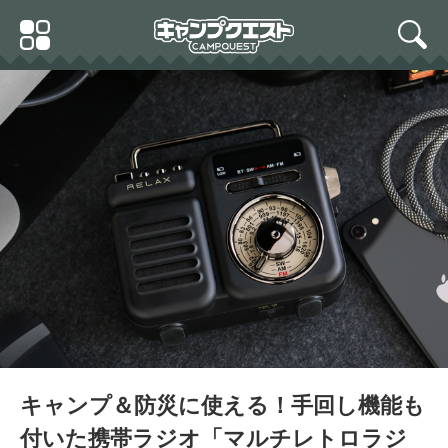
Skip
Primary
to
search
Menu
content
キャンプ＆防災に使える！手回し機能も
付いた携帯ラジオ「マルチレトロラジ