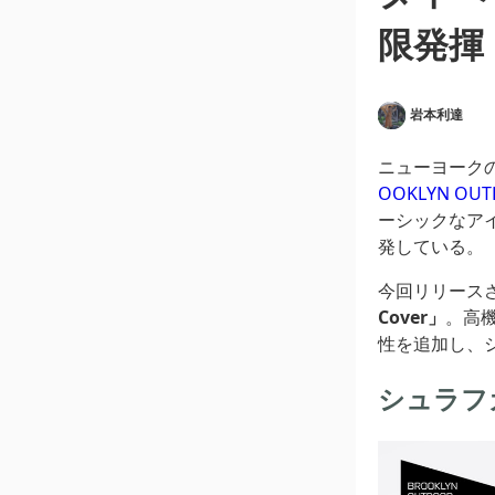
限発揮
岩本利達
ニューヨーク
OOKLYN O
ーシックなア
発している。
今回リリース
Cover」
。高
性を追加し、
シュラフ