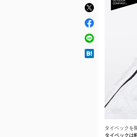
twit
ter
fac
ebo
ok
line
hat
ena
タイベックを
タイベックは