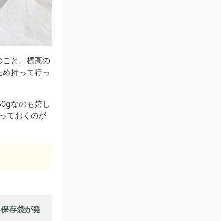
のこと。標高の
ため持って行っ
50gなのも嬉し
持っておくのが
い保存袋が発