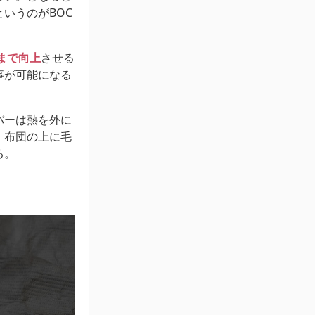
いうのがBOC
％まで向上
させる
事が可能になる
バーは熱を外に
、布団の上に毛
る。