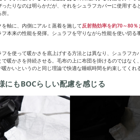
ぴったりなのは明らかだが、それをシュラフカバーに使用すると
る所。
クを軸に、内側にアルミ蒸着を施して
反射熱効率を約70～80
ラフ本来の性能を発揮。シュラフを守りながら性能を使い切る
ラフを使って暖かさを底上げする方法とは異なり、シュラフカ
とで暖かさを持続させる。毛布の上に布団を掛けるのではなく
が暖かいというのと同じ理論で快適な睡眠時間を約束してくれ
様にもBOCらしい配慮を感じる