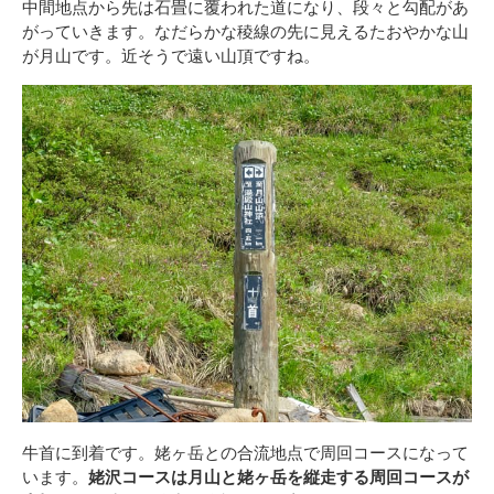
中間地点から先は石畳に覆われた道になり、段々と勾配があ
がっていきます。なだらかな稜線の先に見えるたおやかな山
が月山です。近そうで遠い山頂ですね。
牛首に到着です。姥ヶ岳との合流地点で周回コースになって
います。
姥沢コースは月山と姥ヶ岳を縦走する周回コースが