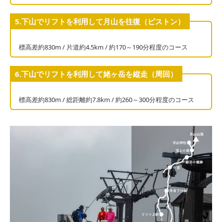
5.下山でリフトを利用して月山を往復（ピストン）
標高差約830m / 片道約4.5km / 約170～190分程度のコース
6.下山でリフトを利用して姥ヶ岳を縦走（周回）
標高差約830m / 総距離約7.8km / 約260～300分程度のコース