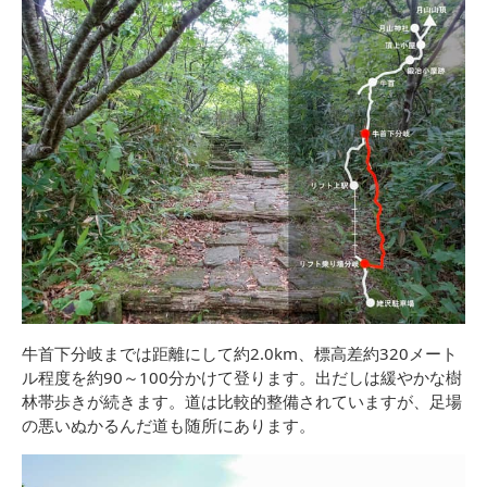
牛首下分岐までは距離にして約2.0km、標高差約320メート
ル程度を約90～100分かけて登ります。出だしは緩やかな樹
林帯歩きが続きます。道は比較的整備されていますが、足場
の悪いぬかるんだ道も随所にあります。