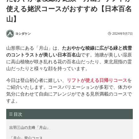
使える姥沢コースがおすすめ【日本百名
山】
ヨシダケン
2024年9月7日
山形県にある「月山」は、
たおやかな稜線に広がる緑と残雪
のコントラストが美しい日本百名山
です。池塘が美しい湿原
に高山植物が咲き乱れる花の百名山だったり、東北屈指の霊
山だったりと様々な顔を持っています。
今日は登山初心者に嬉しい、
リフトが使える日帰りコース
を
ご紹介いたします。コースバリエーションが多彩で、体力や
気分に合わせて自由にアレンジができる見所満載のコースで
すよ。
目次
出羽三山の主峰「月山」
「月山」登山コース