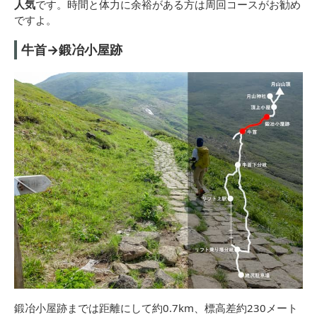
人気
です。時間と体力に余裕がある方は周回コースがお勧め
ですよ。
牛首→鍛冶小屋跡
鍛冶小屋跡までは距離にして約0.7km、標高差約230メート