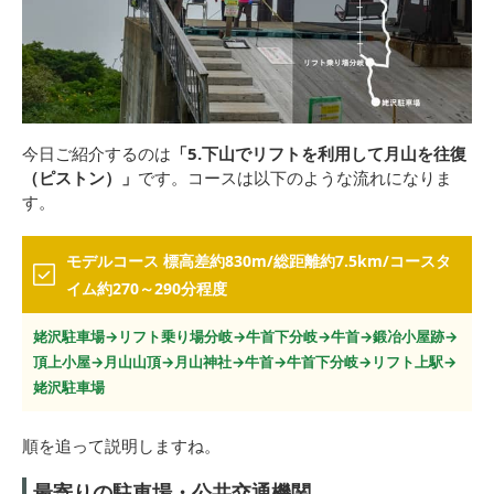
今日ご紹介するのは
「5.下山でリフトを利用して月山を往復
（ピストン）」
です。コースは以下のような流れになりま
す。
モデルコース 標高差約830m/総距離約7.5km/コースタ
イム約270～290分程度
姥沢駐車場→リフト乗り場分岐→牛首下分岐→牛首→鍛冶小屋跡→
頂上小屋→月山山頂→月山神社→牛首→牛首下分岐→リフト上駅→
姥沢駐車場
順を追って説明しますね。
最寄りの駐車場・公共交通機関