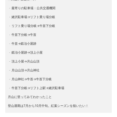
最寄りの駐車場・公共交通機関
姥沢駐車場→リフト乗り場分岐
リフト乗り場分岐→牛首下分岐
牛首下分岐→牛首
牛首→鍛冶小屋跡
鍛冶小屋跡→頂上小屋
頂上小屋→月山山頂
月山山頂→月山神社
月山神社→牛首→牛首下分岐
牛首下分岐→リフト上駅→姥沢駐車場
月山に登ってみてわかったこと
登山適期は7月から10月中旬。紅葉シーズンを狙いたい！