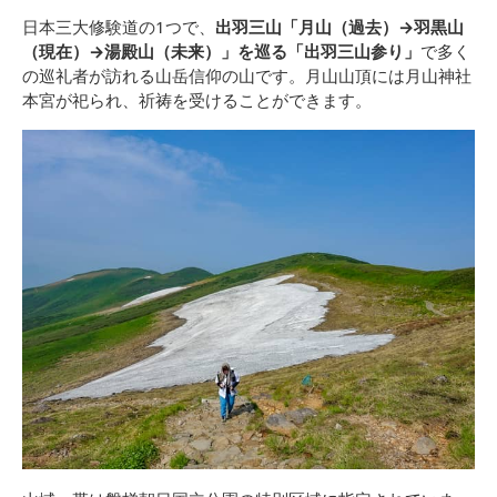
日本三大修験道の1つで、
出羽三山「月山（過去）→羽黒山
（現在）→湯殿山（未来）」を巡る「出羽三山参り」
で多く
の巡礼者が訪れる山岳信仰の山です。月山山頂には月山神社
本宮が祀られ、祈祷を受けることができます。