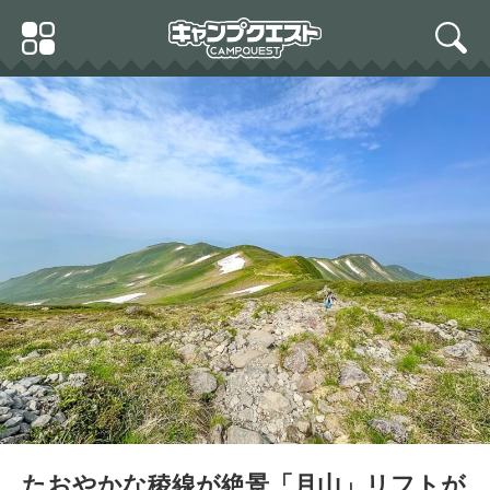
Skip
Primary
to
search
Menu
content
たおやかな稜線が絶景「月山」リフトが