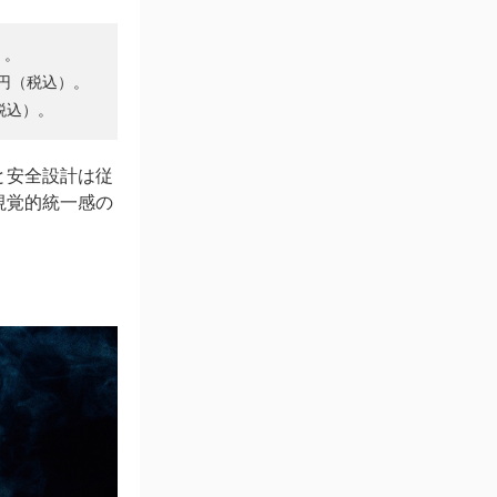
）。
0円（税込）。
（税込）。
と安全設計は従
視覚的統一感の