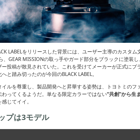
ACK LABELをリリースした背景には、ユーザー主導のカスタム
ら、GEAR MISSIONの取っ手やガード部分をブラックに塗装
ザー投稿が散見されていた。これを受けてメーカーが正式にブ
へと踏み切ったのが今回のBLACK LABEL。
タイルを尊重し、製品開発へと昇華する姿勢は、トヨトミのフ
伝わってくるようだ。単なる限定カラーではない
“共創”から生
を感じてイイ。
ップは3モデル