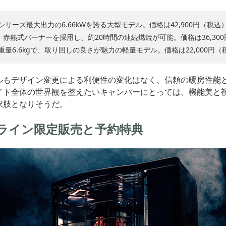
B)：シリーズ最大出力の6.66kWを誇る大型モデル。価格は42,900円（税込
5(B)：赤熱式バーナーを採用し、約20時間の連続燃焼が可能。価格は36,30
B)：重量6.6kgで、取り回しの良さが魅力の軽量モデル。価格は22,000円
ルもデザイン変更による利便性の変化はなく、信頼の暖房性能
イト全体の世界観を整えたいキャンパーにとっては、機能美と
択肢となりそうだ。
ライン限定販売と予約特典