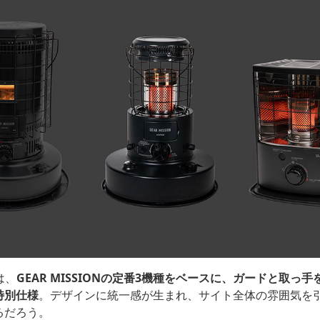
Lは、
GEAR MISSIONの定番3機種をベースに、ガードと取っ
特別仕様
。デザインに統一感が生まれ、サイト全体の雰囲気を
るだろう。