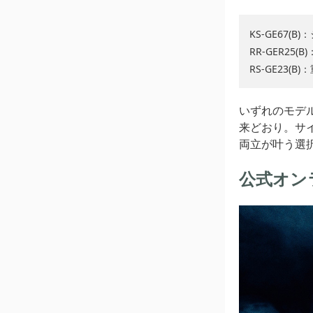
KS-GE67(
RR-GER2
RS-GE23(
いずれのモデ
来どおり。サ
両立が叶う選
公式オン