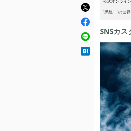
公式オンライ
twit
“黒統一”の世
ter
fac
ebo
SNSカ
ok
line
hat
ena