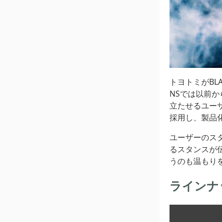
トヨトミがBL
NSでは以前か
立たせるユー
採用し、製品化
ユーザーのス
るスタンスが
うのも温もり
ラインナ