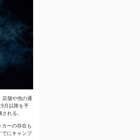
、店舗や他の通
は9月以降を予
梱される。
ッカーの存在も
すでにキャンプ