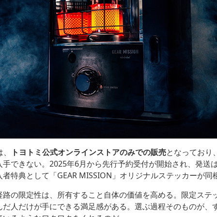
Lは、
トヨトミ公式オンラインストアのみでの販売
となっており
手できない。2025年6月から先行予約受付が開始され、発送
者特典として「GEAR MISSION」オリジナルステッカーが同
経路の限定性は、所有すること自体の価値を高める。限定ステ
んだ人だけが手にできる満足感がある。選ぶ過程そのものが、