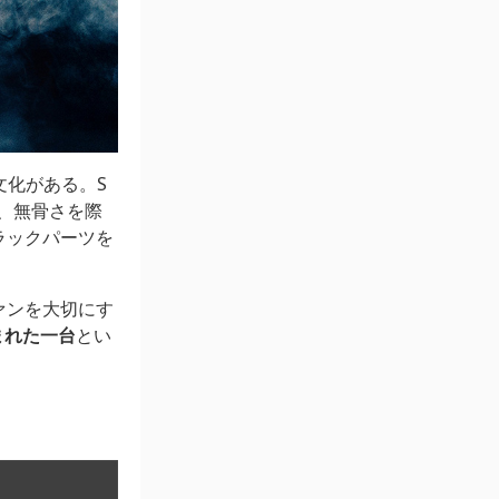
文化がある。S
し、無骨さを際
ラックパーツを
ァンを大切にす
まれた一台
とい