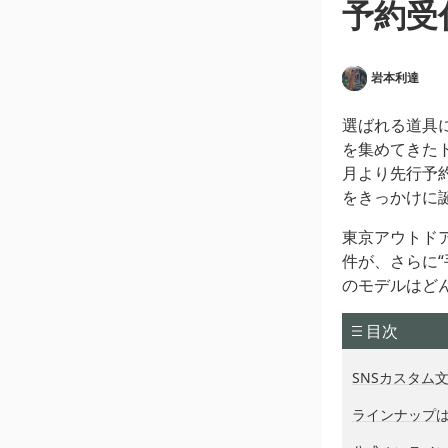
予約受
岩本利達
選ばれる道具
を集めてきた
月より先行予
をきっかけに
東京アウトド
件が、さらに
のモデルはど
目次
SNSカスタム
ラインナップは