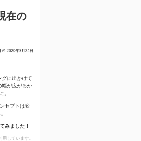
現在の
日
2020年3月24日
ングに出かけて
の幅が広がるか
に。
ンセプトは変
…。
べてみました！
利用しています。