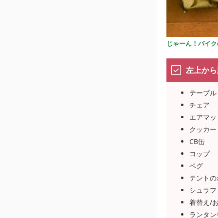
じゃーん！バイク
左上から
テーブル
チェア
エアマッ
クッカー
CB缶
コップ
ペグ
テントの
シュラフ
着替え/
ランタン