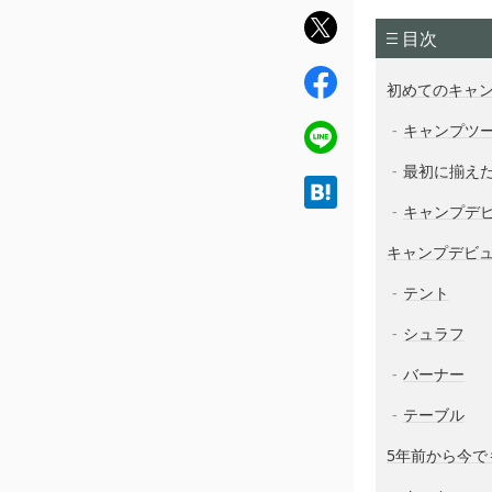
twit
目次
ter
fac
初めてのキャ
ebo
ok
キャンプツ
line
最初に揃え
hat
キャンプデ
ena
キャンプデビ
テント
シュラフ
バーナー
テーブル
5年前から今で