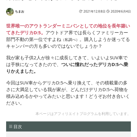
ちまお
2021年12月8日
2020年6月4日
世界唯一のアウトランダーミニバンとしての地位を長年築い
てきたデリカD:5。
アウトドア界では長らくファミリーカー
部門不動の第一位ですよね
。購入しようか迷ってる
（私調べ）
キャンパーの方も多いのではないでしょうか？
我が家も子供2人が徐々に成長してきて、いよいよSUV車で
は手狭になってきたので、
ついに憧れだったデリカD:5へ乗
りかえました。
今回はSUV車からデリカD:5へ乗り換えて、その積載量の多
さに大満足している我が家が、どんだけデリカD:5へ荷物を
積み込めるかやってみたいと思います！どうぞお付き合いく
ださい。
本ページはアフィリエイトプログラムを利用しています。
目次