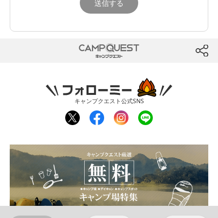
CAMP QUEST
btn
フォローミー
キャンプクエスト公式SNS
twit
fac
inst
line
ter
ebo
agr
ok
am