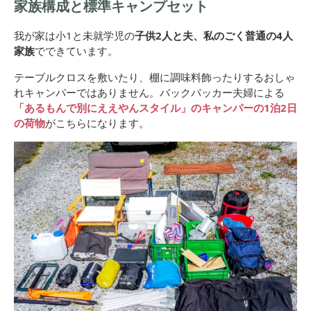
家族構成と標準キャンプセット
我が家は小1と未就学児の
子供2人と夫、私のごく普通の4人
家族
でできています。
テーブルクロスを敷いたり、棚に調味料飾ったりするおしゃ
れキャンパーではありません。バックパッカー夫婦による
「あるもんで別にええやんスタイル」のキャンパーの1泊2日
の荷物
がこちらになります。