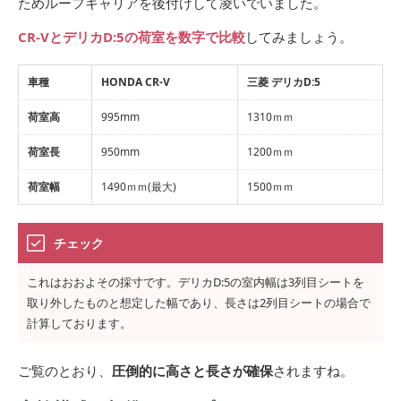
ためルーフキャリアを後付けして凌いでいました。
CR-VとデリカD:5の荷室を数字で比較
してみましょう。
車種
HONDA CR-V
三菱 デリカD:5
荷室高
995mm
1310ｍｍ
荷室長
950mm
1200ｍｍ
荷室幅
1490ｍｍ(最大)
1500ｍｍ
チェック
これはおおよその採寸です。デリカD:5の室内幅は3列目シートを
取り外したものと想定した幅であり、長さは2列目シートの場合で
計算しております。
ご覧のとおり、
圧倒的に高さと長さが確保
されますね。