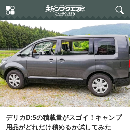
Skip
Primary
to
search
Menu
content
デリカD:5の積載量がスゴイ！キャンプ
用品がどれだけ積めるか試してみた