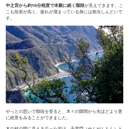
中之宮から約10分程度で本殿に続く階段
が見えてきます。こ
こも段差が高く、疲れが溜まっている身には相当しんどいで
す。
やっとの思いで階段を登ると、木々の隙間から先ほどより更
に絶景をみることができました。
木の枝の間に見える尖った岩は、千貫門（せんがんもん）と