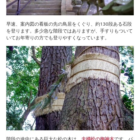
早速、案内図の看板の先の鳥居をくぐり、約130段ある石段
を登ります。多少急な階段ではありますが、手すりもついて
いてお年寄りの方でも登りやすくなっています。
階段の途中にある巨大な松の木は、
夫婦松の御神木
です。パ