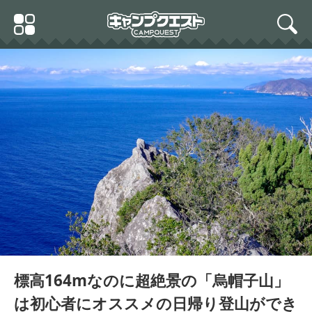
Skip
Primary
to
search
Menu
content
標高164mなのに超絶景の「烏帽子山」
は初心者にオススメの日帰り登山ができ