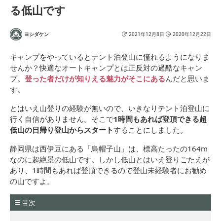
る低山です
ヨシダケン
2021年12月8日
2020年12月22日
キャンプをやっているとテント泊登山に憧れるようになりま
せんか？快適なオートキャンプとは正反対の過酷なキャン
プ。
登った者だけが知りえる魅力がそこにある
んだと思いま
す。
とはいえ山登りの経験が無いので、いきなりテント泊登山に
行く自信がありません。そこで
1時間もあれば登頂できる超
低山の日帰り登山からスタート
することにしました。
静岡県は西伊豆にある「烏帽子山」は、標高たったの164m
なのに超絶景の低山です。しかし低山とはいえ登りごたえが
あり、1時間もあれば登頂できるので登山未経験者にお勧め
の山ですよ。
目次