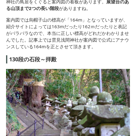
神社の鳥居をくぐると案内図の看板があります。
展望台のあ
る山頂まで2つの長い階段
がありますね。
案内図では烏帽子山の標高が「164m」となっていますが、
紹介サイトによっては163mだったり162ｍだったりと表記
がバラバラなので、本当に正しい標高がどれだかわかりませ
んでした。記事上では雲見浅間神社が案内図で公式にアナウ
ンスしている164mを正とさせて頂きます。
130段の石段～拝殿