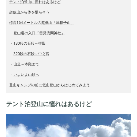
テント泊登山に憧れはあるけど
超低山から体を慣らそう
標高164メートルの超低山「烏帽子山」
登山道の入口「雲見浅間神社」
130段の石段～拝殿
320段の石段～中之宮
山道～本殿まで
いよいよ山頂へ
登山キャンプの前に低山登山からはじめてみよう
テント泊登山に憧れはあるけど