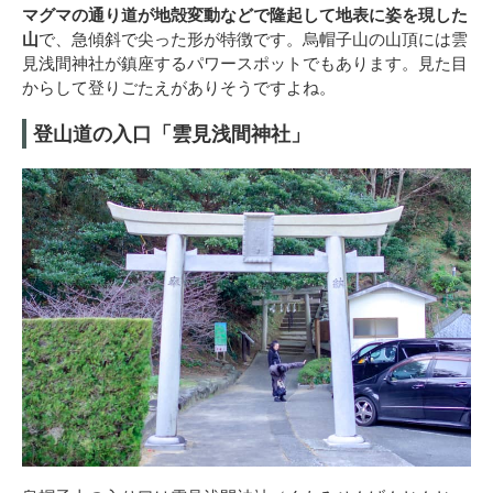
マグマの通り道が地殻変動などで隆起して地表に姿を現した
山
で、急傾斜で尖った形が特徴です。烏帽子山の山頂には雲
見浅間神社が鎮座するパワースポットでもあります。見た目
からして登りごたえがありそうですよね。
登山道の入口「雲見浅間神社」