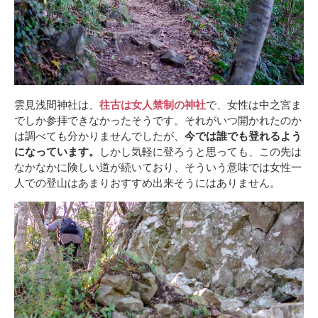
雲見浅間神社は、
往古は女人禁制の神社
で、女性は中之宮ま
でしか参拝できなかったそうです。それがいつ開かれたのか
は調べても分かりませんでしたが、
今では誰でも登れるよう
になっています。
しかし気軽に登ろうと思っても、この先は
なかなかに険しい道が続いており、そういう意味では女性一
人での登山はあまりおすすめ出来そうにはありません。