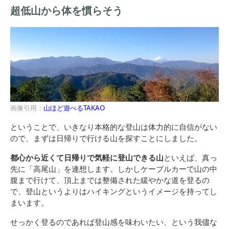
超低山から体を慣らそう
画像引用：
山ほど遊べるTAKAO
ということで、いきなり本格的な登山は体力的に自信がない
ので、まずは日帰りで行ける山を探すことにしました。
都心から近くて日帰りで気軽に登山できる山
といえば、真っ
先に「高尾山」を連想します。しかしケーブルカーで山の中
腹まで行けて、頂上までは整備された緩やかな道を登るの
で、登山というよりはハイキングというイメージを持ってし
まいます。
せっかく登るのであれば登山感を味わいたい、という我儘な