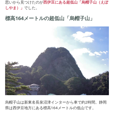
思いから見つけたのが
西伊豆にある超低山「烏帽子山（えぼ
しやま）」
でした。
標高164メートルの超低山「烏帽子山」
烏帽子山は新東名長泉沼津インターから車で約2時間。静岡
県は西伊豆地方にある標高164メートルの低山です。