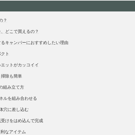
なの？
台、どこで買えるの？
するキャンパーにおすすめしたい理由
パクト
ルエットがカッコイイ
く掃除も簡単
台の組み立て方
パネルを組み合わせる
本体穴に差し込む
底受けをはめ込んで完成
便利なアイテム