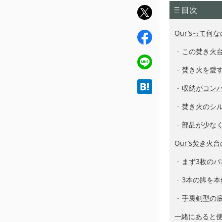
目次
twit
ter
Our’sって何
fac
ebo
この焚き火
ok
line
焚き火を愛
hat
収納がコン
ena
焚き火のシ
部品が少な
Our’s焚き火
まず3枚の
3本の脚を
手裏剣型の
一緒にあると