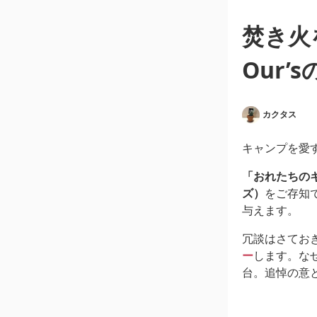
焚き火
Our
カクタス
キャンプを愛
「おれたちのキ
ズ）
をご存知
与えます。
冗談はさてお
ー
します。な
台。追悼の意