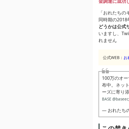
金調達に成功
「おれたちの
同時期の201
どうかは公式
いますし、Tw
れません
公式WEB：
お
100万のオ
布中。ネット
ーズに寄り
BASE
@baseec
— おれたちのキ
この焚き