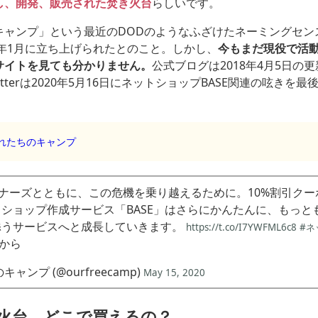
し、開発、販売された焚き火台
らしいです。
キャンプ」という最近のDODのようなふざけたネーミングセン
8年1月に立ち上げられたとのこと。しかし、
今もまだ現役で活
サイトを見ても分かりません。
公式ブログは2018年4月5日の
itterは2020年5月16日にネットショップBASE関連の呟きを
れたちのキャンプ
ーナーズとともに、この危機を乗り越えるために。10%割引ク
ショップ作成サービス「BASE」はさらにかんたんに、もっと
添うサービスへと成長していきます。
https://t.co/I7YWFML6c8
#ネ
から
ャンプ (@ourfreecamp)
May 15, 2020
火台、どこで買えるの？