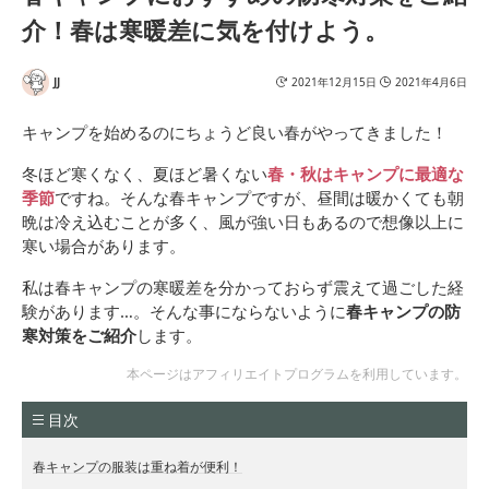
介！春は寒暖差に気を付けよう。
マルカ(Maruka) 湯たんぽ
Aエース 2.5L 袋付 02252
Coleman(コールマン) 携
4
帯用ヒーター 遠赤ヒータ
JJ
2021年12月15日
2021年4月6日
ーアタッチメント キャン
プ 170706
キャンプを始めるのにちょうど良い春がやってきました！
冬ほど寒くなく、夏ほど暑くない
春・秋はキャンプに最適な
季節
ですね。そんな春キャンプですが、昼間は暖かくても朝
晩は冷え込むことが多く、風が強い日もあるので想像以上に
寒い場合があります。
私は春キャンプの寒暖差を分かっておらず震えて過ごした経
験があります…。そんな事にならないように
春キャンプの防
寒対策をご紹介
します。
本ページはアフィリエイトプログラムを利用しています。
目次
春キャンプの服装は重ね着が便利！