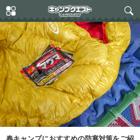
Skip
Primary
to
search
Menu
content
(ノースフェイス) THE NO
キャンプ ジャンボサイズ
RTH FACE フューリーフリ
ラグ ブランケット ネイテ
ースジャケットW'S 毛皮の
ィブ柄（民族柄） (レッド)
キャプテンスタッグ EVA
ようなフリースジャケット
フォームマット 56×182c
フリース ジャケット [並行
m M-3318
輸入品]
春キャンプにおすすめの防寒対策をご紹