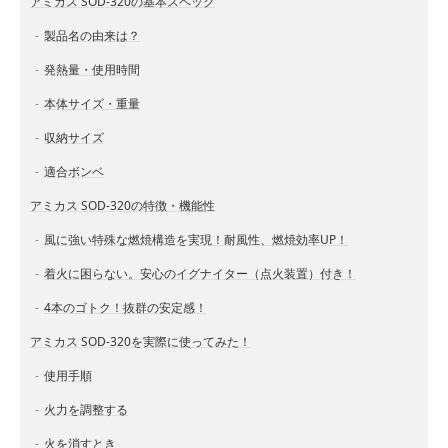
アミカス SOD-320の基本スペック
製品名の由来は？
発熱量・使用時間
本体サイズ・重量
収納サイズ
適合ボンベ
アミカス SOD-320の特徴・機能性
風に強い特殊な燃焼構造を実現！耐風性、燃焼効率UP！
着火に困らない。安心のイグナイター（点火装置）付き！
4本のゴトク！抜群の安定感！
アミカス SOD-320を実際に使ってみた！
使用手順
火力を調整する
火を消すとき