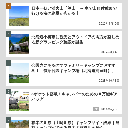
日本一低い活火山「笠山」～ 車で山頂付近まで
行ける海の絶景が広がる山
2023年9月10日
北海道小樽市に観光とアウトドアの両方が楽しめ
る新グランピング施設が誕生
2022年8月4日
公園内にあるのでファミリーキャンプにおすす
め！「鶴沼公園キャンプ場（北海道浦臼町）」
2025年10月5日
8ポケット搭載！キャンパーのための＃万能ギア
バッグ
PR
2021年6月3日
柚木の川原（山崎川原）キャンプサイト詳細｜無
料キャンプができる都内の野営地を紹介