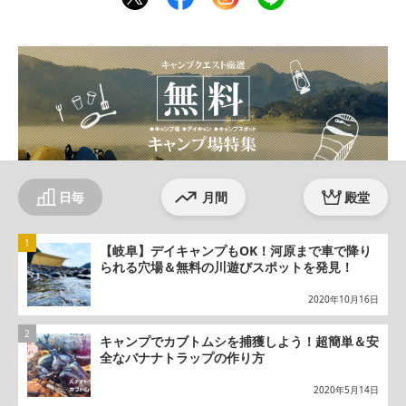
ter
ebo
agr
ok
am
日毎
月間
殿堂
【岐阜】デイキャンプもOK！河原まで車で降り
られる穴場＆無料の川遊びスポットを発見！
2020年10月16日
キャンプでカブトムシを捕獲しよう！超簡単＆安
全なバナナトラップの作り方
2020年5月14日