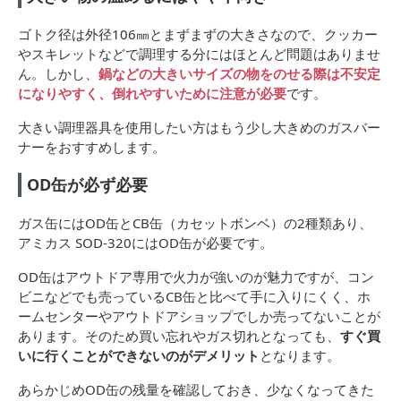
ゴトク径は外径106㎜とまずまずの大きさなので、クッカー
やスキレットなどで調理する分にはほとんど問題はありませ
ん。しかし、
鍋などの大きいサイズの物をのせる際は不安定
になりやすく、倒れやすいために注意が必要
です。
大きい調理器具を使用したい方はもう少し大きめのガスバー
ナーをおすすめします。
OD缶が必ず必要
ガス缶にはOD缶とCB缶（カセットボンベ）の2種類あり、
アミカス SOD-320にはOD缶が必要です。
OD缶はアウトドア専用で火力が強いのが魅力ですが、コン
ビニなどでも売っているCB缶と比べて手に入りにくく、ホ
ームセンターやアウトドアショップでしか売ってないことが
あります。そのため買い忘れやガス切れとなっても、
すぐ買
いに行くことができないのがデメリット
となります。
あらかじめOD缶の残量を確認しておき、少なくなってきた