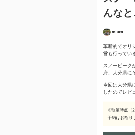
んなと
miuco
革新的でオリ
営も行ってい
スノーピーク
府、大分県に
今回は大分県
したのでレビ
※執筆時点（
予約はお断り