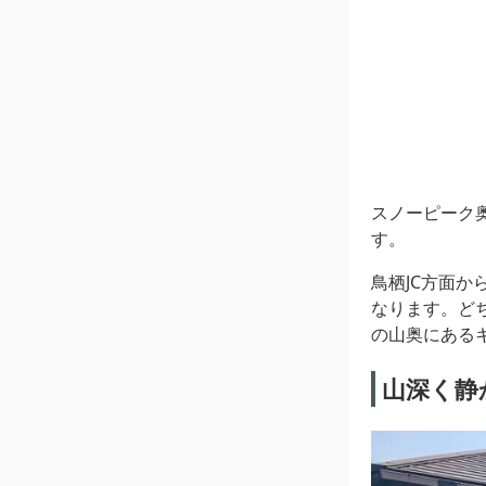
スノーピーク奥
す。
鳥栖JC方面か
なります。ど
の山奥にある
山深く静