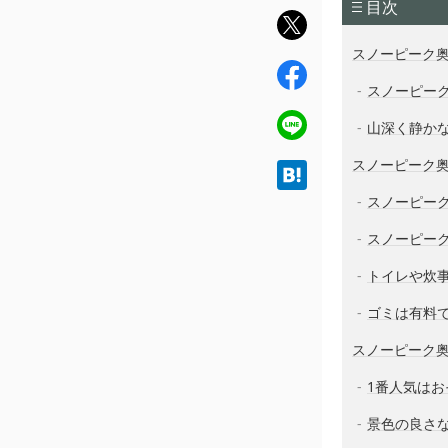
目次
twit
ter
スノーピーク
fac
スノーピー
ebo
ok
line
山深く静か
スノーピーク
hat
ena
スノーピー
スノーピー
トイレや炊
ゴミは有料
スノーピーク
1番人気はお
景色の良さ