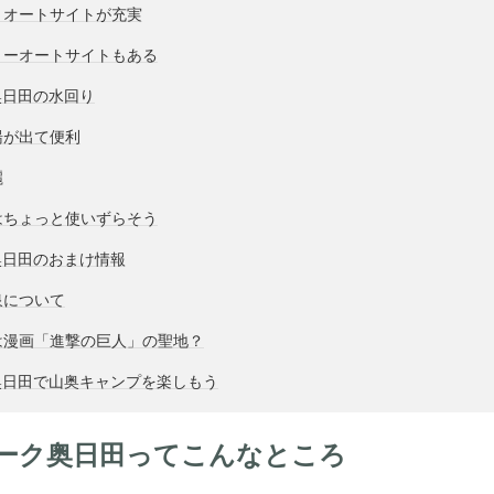
きオートサイトが充実
リーオートサイトもある
奥日田の水回り
湯が出て便利
麗
はちょっと使いずらそう
奥日田のおまけ情報
泉について
は漫画「進撃の巨人」の聖地？
奥日田で山奥キャンプを楽しもう
ーク奥日田ってこんなところ