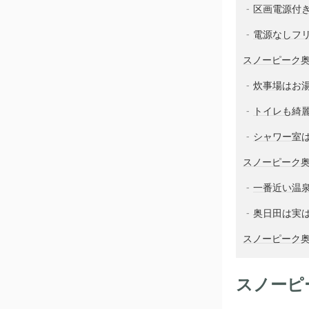
区画電源付
電源なしフ
スノーピーク
炊事場はお
トイレも綺
シャワー室
スノーピーク
一番近い温
奥日田は実
スノーピーク
スノーピ