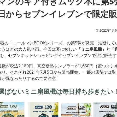
マンのギア付きムック本に第5
日からセブンイレブンで限定販
2022年1月
突破の「コールマンBOOKシリーズ」の第5弾が発売！油断して
まうほどの大人気企画。今回は夏に嬉しい
「ミニ扇風機」と「
を、セブンネットショッピングやセブンイレブンで限定販売す
機が税込2,180円、真空断熱タンブラーが1,650円（蓋つきシルバ
り、それぞれ2021年7月5日から販売開始。一部の店舗では
日が異なったりするので要注意！
選ばないミニ扇風機は毎日持ち歩きたい