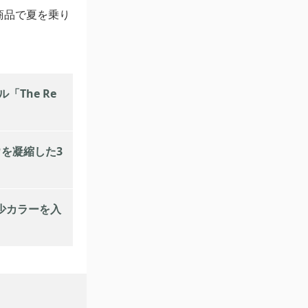
商品で夏を乗り
The Re
を凝縮した3
希少カラーを入