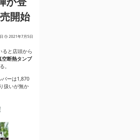
弾が登
売開始
6日
2021年7月5日
いると店頭から
真空断熱タンブ
る。
ーは1,870
取り扱いが無か
！