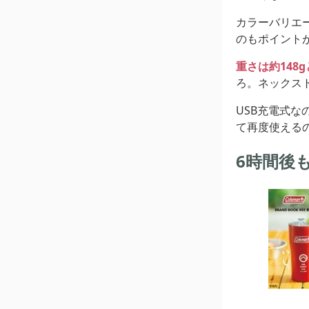
カラーバリエ
のもポイント
重さは約148
ろ。ネックス
USB充電式
て再度使える
6時間後