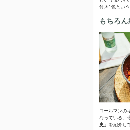
付き1色とい
もちろん
コールマンの
なっている。
史」
を紹介し