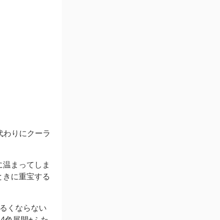
代わりにクーラ
に温まってしま
ときに重宝する
るくならない
4色展開+ふた