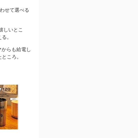
合わせて選べる
嬉しいとこ
える。
マからも給電し
たところ。