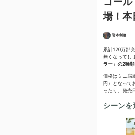
コール
場！本
岩本利達
累計120万部
無くなってし
ラー」の2種類
価格はミニ扇風
円）となってお
ったり、発売
シーンを