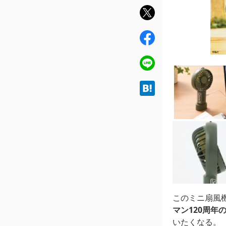
twit
ter
fac
ebo
ok
line
hat
ena
このミニ扇風
マン120周年
いたくなる。