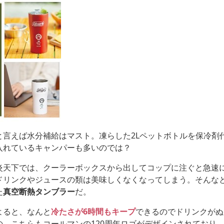
と言えば水分補給はマスト。凍らした2Lペットボトルを保冷剤
入れているキャンパーも多いのでは？
炎天下では、クーラーボックスから出してコップに注ぐと急速
ドリンクやジュースの類は美味しくなくなってしまう。そんな
た
真空断熱タンブラー
だ。
よると、なんと
冷たさが6時間もキープ
できるのでドリンクがぬ
の。こちらもコールマンの120周年ロゴがデザインされており、