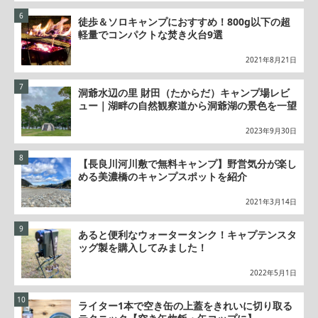
徒歩＆ソロキャンプにおすすめ！800g以下の超
軽量でコンパクトな焚き火台9選
2021年8月21日
洞爺水辺の里 財田（たからだ）キャンプ場レビ
ュー｜湖畔の自然観察道から洞爺湖の景色を一望
2023年9月30日
【長良川河川敷で無料キャンプ】野営気分が楽し
める美濃橋のキャンプスポットを紹介
2021年3月14日
あると便利なウォータータンク！キャプテンスタ
ッグ製を購入してみました！
2022年5月1日
ライター1本で空き缶の上蓋をきれいに切り取る