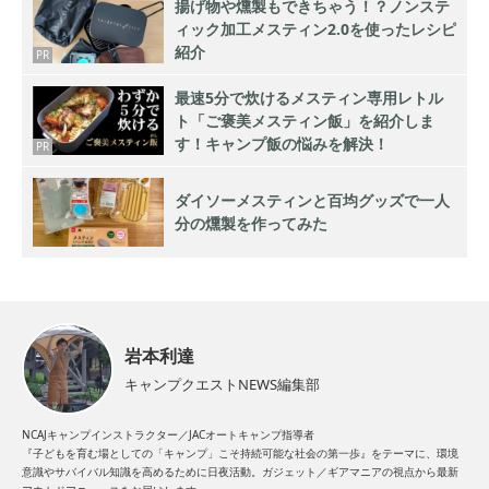
揚げ物や燻製もできちゃう！？ノンステ
ィック加工メスティン2.0を使ったレシピ
紹介
PR
最速5分で炊けるメスティン専用レトル
ト「ご褒美メスティン飯」を紹介しま
す！キャンプ飯の悩みを解決！
PR
ダイソーメスティンと百均グッズで一人
分の燻製を作ってみた
岩本利達
キャンプクエストNEWS編集部
NCAJキャンプインストラクター／JACオートキャンプ指導者
『子どもを育む場としての「キャンプ」こそ持続可能な社会の第一歩』をテーマに、環境
意識やサバイバル知識を高めるために日夜活動。ガジェット／ギアマニアの視点から最新