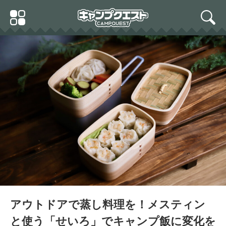
Skip
Primary
to
search
Menu
content
アウトドアで蒸し料理を！メスティン
と使う「せいろ」でキャンプ飯に変化を