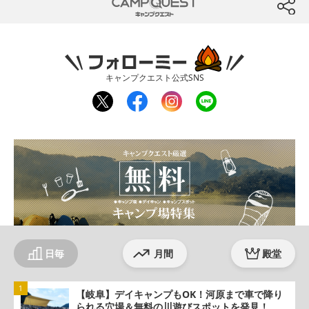
CAMP QUEST
btn
フォローミー
キャンプクエスト公式SNS
twit
fac
inst
line
ter
ebo
agr
ok
am
日毎
月間
殿堂
【岐阜】デイキャンプもOK！河原まで車で降り
られる穴場＆無料の川遊びスポットを発見！