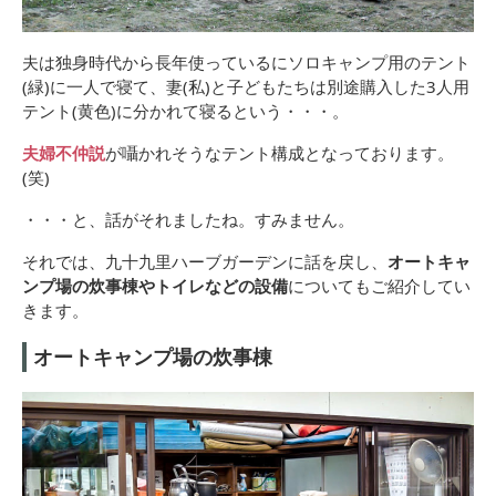
夫は独身時代から長年使っているにソロキャンプ用のテント
(緑)に一人で寝て、妻(私)と子どもたちは別途購入した3人用
テント(黄色)に分かれて寝るという・・・。
夫婦不仲説
が囁かれそうなテント構成となっております。
(笑)
・・・と、話がそれましたね。すみません。
それでは、九十九里ハーブガーデンに話を戻し、
オートキャ
ンプ場の炊事棟やトイレなどの設備
についてもご紹介してい
きます。
オートキャンプ場の炊事棟