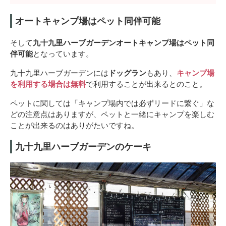
オートキャンプ場はペット同伴可能
そして
九十九里ハーブガーデンオートキャンプ場はペット同
伴可能
となっています。
九十九里ハーブガーデンには
ドッグラン
もあり、
キャンプ場
を利用する場合は無料
で利用することが出来るとのこと。
ペットに関しては「キャンプ場内では必ずリードに繋ぐ」な
どの注意点はありますが、ペットと一緒にキャンプを楽しむ
ことが出来るのはありがたいですね。
九十九里ハーブガーデンのケーキ