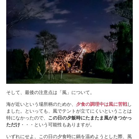
そして、最後の注意点は「風」について。
海が近いという場所柄のためか、
夕食の調理中は風に苦戦
し
ました。といっても、風でテントが立てにくいということは
特になかったので、
この日の夕飯時にたまたま風がきつかっ
ただけ
・・・という可能性もありますが。
いずれにせよ、この日の夕食時に鍋を温めようとした際、風