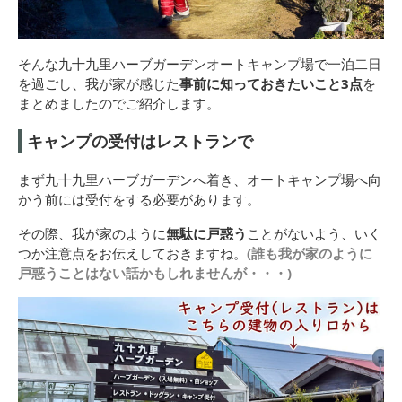
そんな九十九里ハーブガーデンオートキャンプ場で一泊二日
を過ごし、我が家が感じた
事前に知っておきたいこと3点
を
まとめましたのでご紹介します。
キャンプの受付はレストランで
まず九十九里ハーブガーデンへ着き、オートキャンプ場へ向
かう前には受付をする必要があります。
その際、我が家のように
無駄に戸惑う
ことがないよう、いく
つか注意点をお伝えしておきますね。
(誰も我が家のように
戸惑うことはない話かもしれませんが・・・)