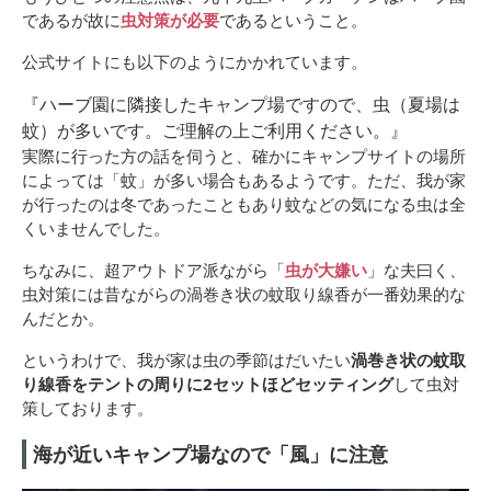
であるが故に
虫対策が必要
であるということ。
公式サイトにも以下のようにかかれています。
『ハーブ園に隣接したキャンプ場ですので、虫（夏場は
蚊）が多いです。ご理解の上ご利用ください。』
実際に行った方の話を伺うと、確かにキャンプサイトの場所
によっては「蚊」が多い場合もあるようです。ただ、我が家
が行ったのは冬であったこともあり蚊などの気になる虫は全
くいませんでした。
ちなみに、超アウトドア派ながら「
虫が大嫌い
」な夫曰く、
虫対策には昔ながらの渦巻き状の蚊取り線香が一番効果的な
んだとか。
というわけで、我が家は虫の季節はだいたい
渦巻き状の蚊取
り線香をテントの周りに2セットほどセッティング
して虫対
策しております。
海が近いキャンプ場なので「風」に注意