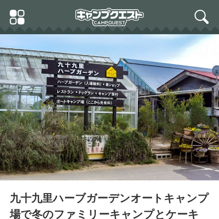
Skip
Primary
to
search
Menu
content
九十九里ハーブガーデンオートキャンプ
場で冬のファミリーキャンプとケーキ