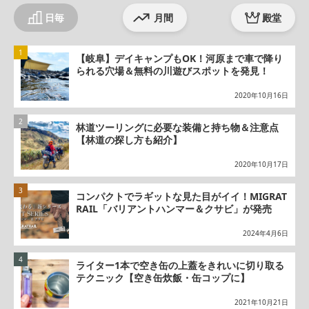
日毎
月間
殿堂
【岐阜】デイキャンプもOK！河原まで車で降り
られる穴場＆無料の川遊びスポットを発見！
2020年10月16日
林道ツーリングに必要な装備と持ち物＆注意点
【林道の探し方も紹介】
2020年10月17日
コンパクトでラギットな見た目がイイ！MIGRAT
RAIL「バリアントハンマー＆クサビ」が発売
2024年4月6日
ライター1本で空き缶の上蓋をきれいに切り取る
テクニック【空き缶炊飯・缶コップに】
2021年10月21日