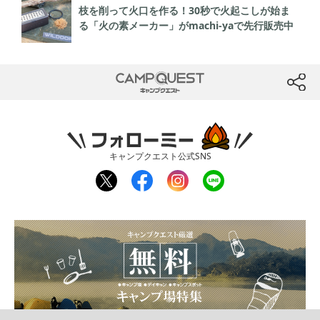
枝を削って火口を作る！30秒で火起こしが始ま
る「火の素メーカー」がmachi-yaで先行販売中
CAMP QUEST
btn
フォローミー
キャンプクエスト公式SNS
twit
fac
inst
line
ter
ebo
agr
ok
am