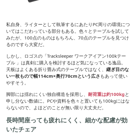
私自身、ライターとして執筆するにあたりPC周りの環境につ
いてはこだわっている部分もある。色々とテーブルを試して
みたが、100点のものはもちろん、70点のテーブルを見つけ
るのですら大変だ。
しかし、ロゴスの「Tracksleeper ワークアイアン100kテー
ブル 」は真剣に購入を検討するほど気になっている逸品。
天板はよくある折り畳み式のテーブルではなく、
継ぎ目のな
い一枚もので幅114cm×奥行70cmという広さ
もあって使い
やすそう。
脚部には揺れにくい独自構造を採用し、
耐荷重は約100kg
と
申し分ない数値に。PCや資料を色々と置いても100kgにはな
らないので、よほどのことが無い限り大丈夫だ。
長時間座っても疲れにくく、細かな配慮が効
いたチェア