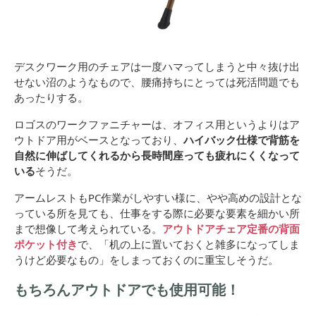
デスクワーク用のチェアは一度ハマってしまうと中々抜け出
せない沼のようなもので、腰痛持ちにとっては死活問題でも
あったりする。
ロゴスのワークファニチャーは、オフィス用というよりはア
ウトドア用がベースとなっており、
ハイバック仕様で背筋を
自然に伸ばしてくれるから長時間座っても疲れにくくなって
いる
そうだ。
アームレストもPC作業がしやすい様に、やや高めの設計とな
っている所を見ても、仕事をする際に必要な要素を細かい所
まで想像して考えられている。
アウトドアチェア定番の背面
ポケット付き
で、「机の上に置いておくと雑多になってしま
うけど必要なもの」をしまっておくのに重宝しそうだ。
もちろんアウトドアでも使用可能！