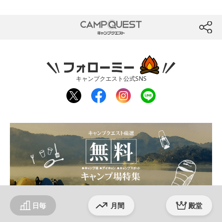
CAMP QUEST
btn
フォローミー
キャンプクエスト公式SNS
twit
fac
inst
line
ter
ebo
agr
ok
am
日毎
月間
殿堂