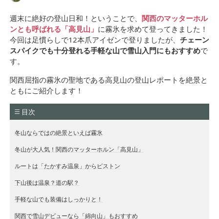
週末に絶好の登山日和！ということで、
関西のマッターホル
ンとも呼ばれる「高見山」
に霧氷を求めて登ってきました！
今回は足慣らしで12本爪アイゼンで登りましたが、
チェーン
スパイクでも十分登れる手軽な山で雪山入門にもおすすめ
で
す。
関西屈指の霧氷の聖地である高見山の登山レポートを絶景と
ともにご紹介します！
目次
冬山ならではの絶景といえば霧氷
冬山が大人気！関西のマッターホルン「高見山」
ルートは「たかすみ温泉」からピストン
下山後は温泉？道の駅？
手軽な山でも装備はしっかりと！
関西で雪山デビューなら「綿向山」もおすすめ