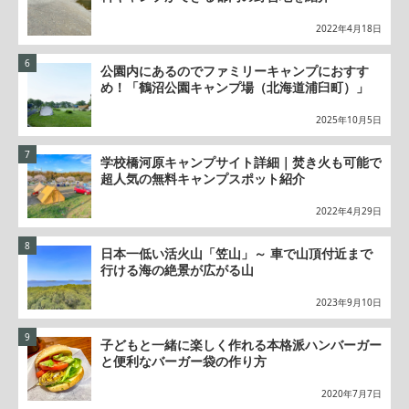
2022年4月18日
公園内にあるのでファミリーキャンプにおすす
め！「鶴沼公園キャンプ場（北海道浦臼町）」
2025年10月5日
学校橋河原キャンプサイト詳細｜焚き火も可能で
超人気の無料キャンプスポット紹介
2022年4月29日
日本一低い活火山「笠山」～ 車で山頂付近まで
行ける海の絶景が広がる山
2023年9月10日
子どもと一緒に楽しく作れる本格派ハンバーガー
と便利なバーガー袋の作り方
2020年7月7日