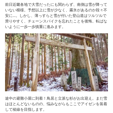
前日近畿各地で大雪だったにも関わらず、南側は雪が降って
いない模様。予想以上に雪が少なく、霧氷があるのか段々不
安に…。しかし、薄っすらと雪が付いた登山道はツルツルで
滑りやすく、チェーンスパイクを忘れたことを後悔。転ばな
いように一歩一歩慎重に進みます。
途中の避難小屋に到着！鳥居と立派な杉がお出迎え。まだ雪
はほとんどないものの、悩みながらもここでアイゼンを装着
して稜線を目指します。