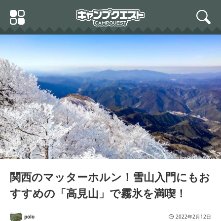
Skip
Primary
to
search
Menu
content
関西のマッターホルン！雪山入門にもお
すすめの「高見山」で霧氷を満喫！
polo
2022年2月12日