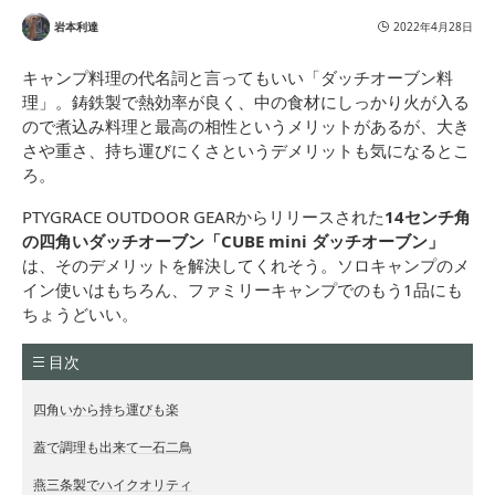
岩本利達
2022年4月28日
キャンプ料理の代名詞と言ってもいい「ダッチオーブン料
理」。鋳鉄製で熱効率が良く、中の食材にしっかり火が入る
ので煮込み料理と最高の相性というメリットがあるが、大き
さや重さ、持ち運びにくさというデメリットも気になるとこ
ろ。
PTYGRACE OUTDOOR GEARからリリースされた
14センチ角
の四角いダッチオーブン「CUBE mini ダッチオーブン」
は、そのデメリットを解決してくれそう。ソロキャンプのメ
イン使いはもちろん、ファミリーキャンプでのもう1品にも
ちょうどいい。
目次
四角いから持ち運びも楽
蓋で調理も出来て一石二鳥
燕三条製でハイクオリティ