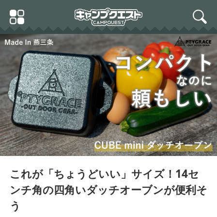
Skip
Primary
to
search
Menu
content
これが「ちょうどいい」サイズ！14セ
ンチ角の四角いダッチオーブンが便利そ
う