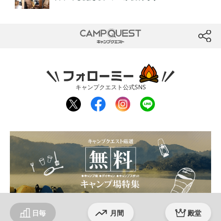
CAMP QUEST
btn
フォローミー
キャンプクエスト公式SNS
twit
fac
inst
line
ter
ebo
agr
ok
am
日毎
月間
殿堂