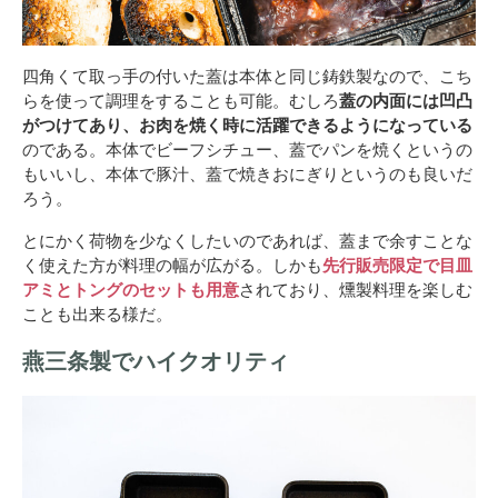
四角くて取っ手の付いた蓋は本体と同じ鋳鉄製なので、こち
らを使って調理をすることも可能。むしろ
蓋の内面には凹凸
がつけてあり、お肉を焼く時に活躍できるようになっている
のである。本体でビーフシチュー、蓋でパンを焼くというの
もいいし、本体で豚汁、蓋で焼きおにぎりというのも良いだ
ろう。
とにかく荷物を少なくしたいのであれば、蓋まで余すことな
く使えた方が料理の幅が広がる。しかも
先行販売限定で目皿
アミとトングのセットも用意
されており、燻製料理を楽しむ
ことも出来る様だ。
燕三条製でハイクオリティ