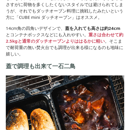
さすがに荷物を多くしたくないスタイルでは避けられてしま
うが、それでもダッチオーブン料理に挑戦したみたいという
方に「CUBE mini ダッチオーブン」はオススメ。
14cm角の四角いデザインで、
蓋を入れても高さは約24cm
とコンテナボックスなどにも入れやすい。
重さは合わせて約
2.5kgと通常のダッチオーブンよりははるかに軽い
。そこま
で耐荷重の無い焚火台でも調理が出来る様になるのも地味に
嬉しい。
蓋で調理も出来て一石二鳥