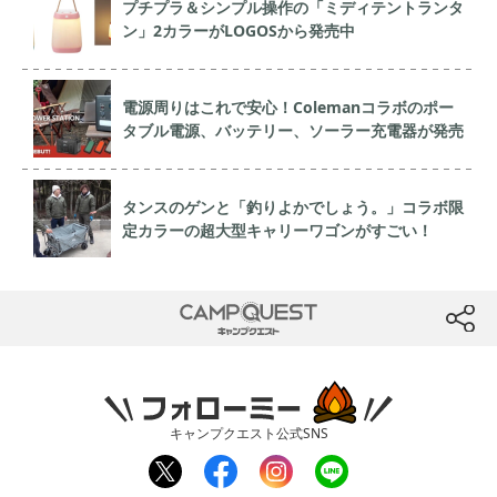
プチプラ＆シンプル操作の「ミディテントランタ
ン」2カラーがLOGOSから発売中
電源周りはこれで安心！Colemanコラボのポー
タブル電源、バッテリー、ソーラー充電器が発売
タンスのゲンと「釣りよかでしょう。」コラボ限
定カラーの超大型キャリーワゴンがすごい！
CAMP QUEST
btn
フォローミー
キャンプクエスト公式SNS
twit
fac
inst
line
ter
ebo
agr