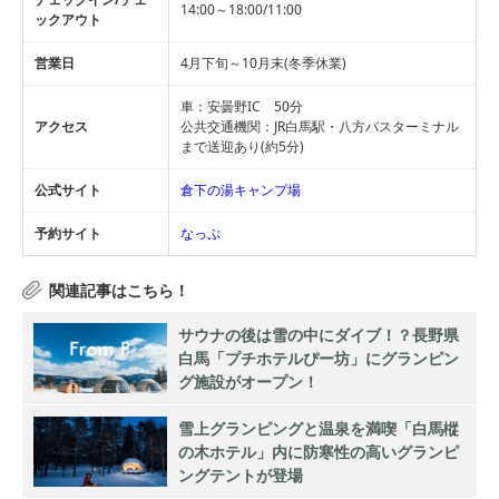
14:00～18:00/11:00
ックアウト
営業日
4月下旬～10月末(冬季休業)
車：安曇野IC 50分
アクセス
公共交通機関：JR白馬駅・八方バスターミナル
まで送迎あり(約5分)
公式サイト
倉下の湯キャンプ場
予約サイト
なっぷ
サウナの後は雪の中にダイブ！？長野県
白馬「プチホテルぴー坊」にグランピン
グ施設がオープン！
雪上グランピングと温泉を満喫「白馬樅
の木ホテル」内に防寒性の高いグランピ
ングテントが登場