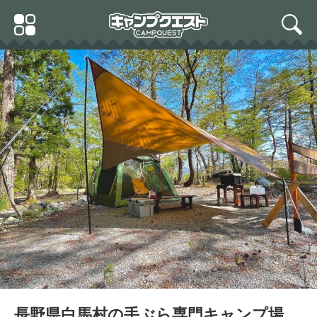
Skip
Primary
to
search
Menu
content
長野県白馬村の手ぶら専門キャンプ場