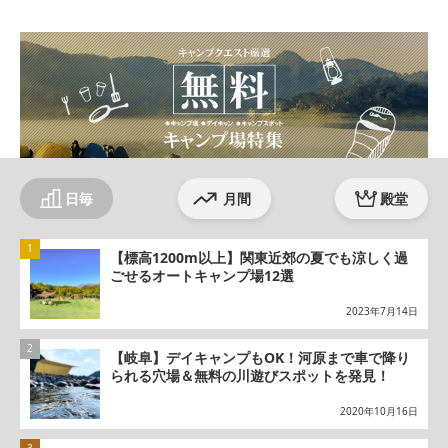
ok
am
日毎
月間
殿堂
【標高1200m以上】関東近郊の夏でも涼しく過
ごせるオートキャンプ場12選
2023年7月14日
【岐阜】デイキャンプもOK！河原まで車で降り
られる穴場＆無料の川遊びスポットを発見！
2020年10月16日