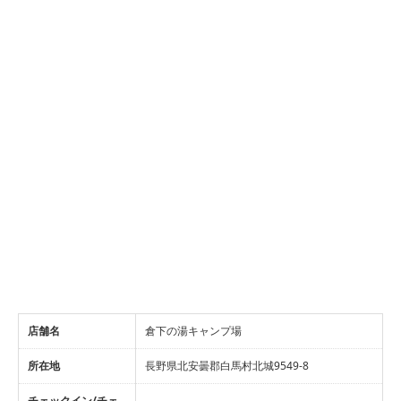
店舗名
倉下の湯キャンプ場
所在地
長野県北安曇郡白馬村北城9549-8
チェックイン/チェ