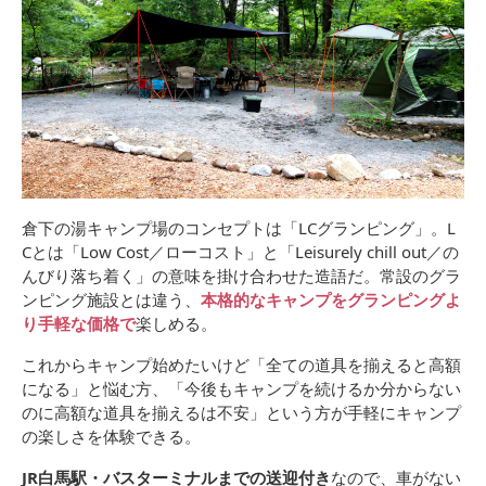
倉下の湯キャンプ場のコンセプトは「LCグランピング」。L
Cとは「Low Cost／ローコスト」と「Leisurely chill out／の
んびり落ち着く」の意味を掛け合わせた造語だ。常設のグラ
ンピング施設とは違う、
本格的なキャンプをグランピングよ
り手軽な価格で
楽しめる。
これからキャンプ始めたいけど「全ての道具を揃えると高額
になる」と悩む方、「今後もキャンプを続けるか分からない
のに高額な道具を揃えるは不安」という方が手軽にキャンプ
の楽しさを体験できる。
JR白馬駅・バスターミナルまでの送迎付き
なので、車がない