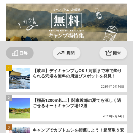
ok
am
日毎
月間
殿堂
【岐阜】デイキャンプもOK！河原まで車で降り
られる穴場＆無料の川遊びスポットを発見！
2020年10月16日
【標高1200m以上】関東近郊の夏でも涼しく過
ごせるオートキャンプ場12選
2023年7月14日
キャンプでカブトムシを捕獲しよう！超簡単＆安