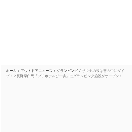
ホーム
アウトドアニュース
グランピング
サウナの後は雪の中にダイ
ブ！？長野県白馬「プチホテルぴー坊」にグランピング施設がオープン！