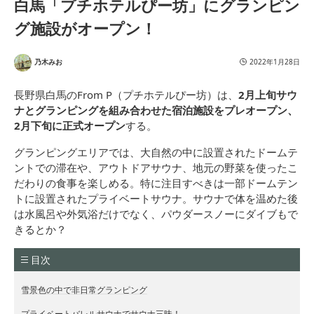
白馬「プチホテルぴー坊」にグランピン
グ施設がオープン！
乃木みお
2022年1月28日
長野県白馬のFrom P（プチホテルぴー坊）は、
2月上旬サウ
ナとグランピングを組み合わせた宿泊施設をプレオープン、
2月下旬に正式オープン
する。
グランピングエリアでは、大自然の中に設置されたドームテ
ントでの滞在や、アウトドアサウナ、地元の野菜を使ったこ
だわりの食事を楽しめる。特に注目すべきは一部ドームテン
トに設置されたプライベートサウナ。サウナで体を温めた後
は水風呂や外気浴だけでなく、パウダースノーにダイブもで
きるとか？
目次
雪景色の中で非日常グランピング
プライベートバレルサウナでサウナ三昧！