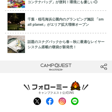
コンテナバッグ」が便利！環境にも優しい◎
千葉・稲毛海浜公園内のグランピング施設 「sm
all planet」がエリア拡大増棟オープン
話題のスナグパックから春～秋に最適なレイヤー
システム搭載の寝袋が新発売！
CAMP QUEST
btn
フォローミー
キャンプクエスト公式SNS
twit
fac
inst
line
ter
ebo
agr