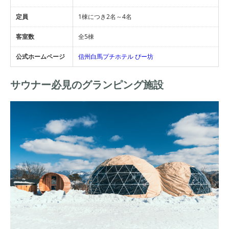
定員
1棟につき2名～4名
客室数
全5棟
公式ホームページ
信州白馬プチホテル ぴー坊
サウナー必見のグランピング施設