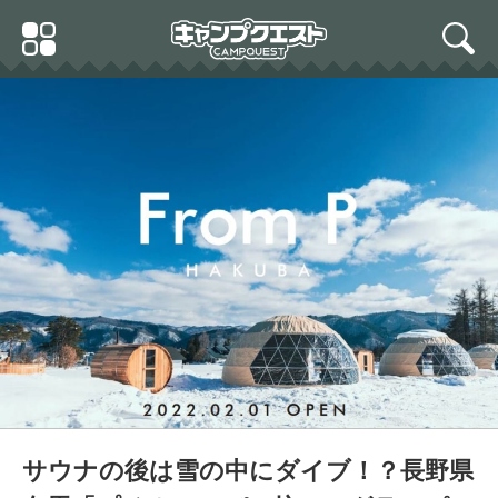
Skip
Primary
to
search
Menu
content
サウナの後は雪の中にダイブ！？長野県