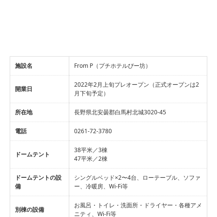
施設名
From P（プチホテルぴー坊）
2022年2月上旬プレオープン（正式オープンは2
開業日
月下旬予定）
所在地
長野県北安曇郡白馬村北城3020-45
電話
0261-72-3780
38平米／3棟
ドームテント
47平米／2棟
ドームテントの設
シングルベッド×2〜4台、ローテーブル、ソファ
備
ー、冷暖房、Wi-Fi等
お風呂・トイレ・洗面所・ドライヤー・各種アメ
別棟の設備
ニティ、Wi-Fi等