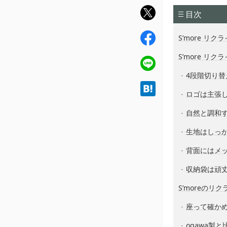
twit
目次
ter
fac
S’more リ
ebo
S’more リ
ok
line
4段階切り
hat
ロゴは主張
ena
自然と調和
生地はしっ
背面にはメ
収納袋は頑
S’moreの
座って確か
ogawa製