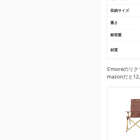
収納サイズ
重さ
耐荷重
材質
S’moreの
mazonだと1