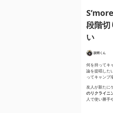
S’m
段階切
い
説明くん
何を持ってキ
論を提唱した
ってキャンプ
友人が新たに
のリクライニ
人で使い勝手