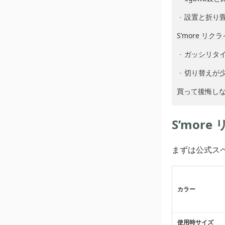
設置と折り
S’more リ
ガッシリタ
切り替えが
買って後悔し
S’mor
まずは公式ス
カラー
使用時サイズ