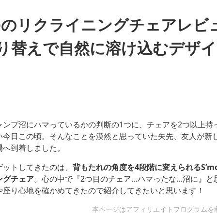
oreのリクライニングチェアレビ
り替えで自然に溶け込むデザイ
ャンプ沼にハマっているかの判断の1つに、チェアを2つ以上持
い今日この頃。そんなことを漠然と思っていた矢先、友人が新
場へ到着しました。
ゲットしてきたのは、
背もたれの角度を4段階に変えられるS’m
ングチェア
。心の中で『2つ目のチェア…ハマったな…沼に』と
や座り心地を確かめてきたので紹介してきたいと思います！
本ページはアフィリエイトプログラムを