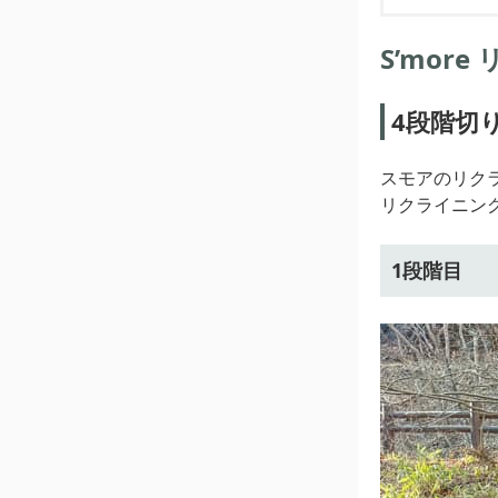
S’mor
4段階切
スモアのリク
リクライニン
1段階目