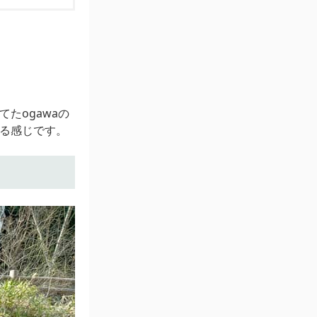
たogawaの
来る感じです。