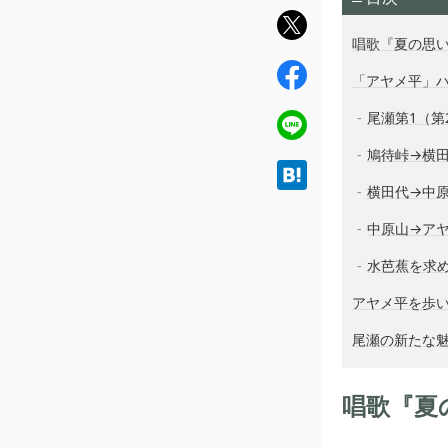
twit
唱歌『夏の思
ter
fac
「アヤメ平」
ebo
尾瀬第1（第
ok
line
鳩待峠→横
hat
横田代→中
ena
中原山→ア
水芭蕉を求
アヤメ平を歩
尾瀬の新たな
唱歌『夏