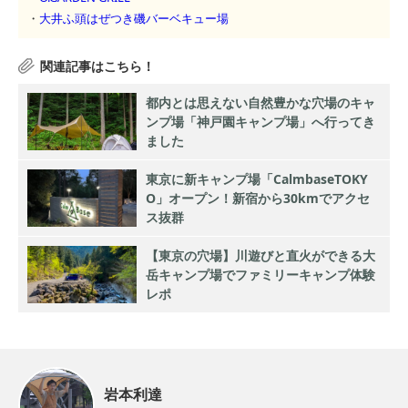
・
大井ふ頭はぜつき磯バーベキュー場
都内とは思えない自然豊かな穴場のキャ
ンプ場「神戸園キャンプ場」へ行ってき
ました
東京に新キャンプ場「CalmbaseTOKY
O」オープン！新宿から30kmでアクセ
ス抜群
【東京の穴場】川遊びと直火ができる大
岳キャンプ場でファミリーキャンプ体験
レポ
岩本利達