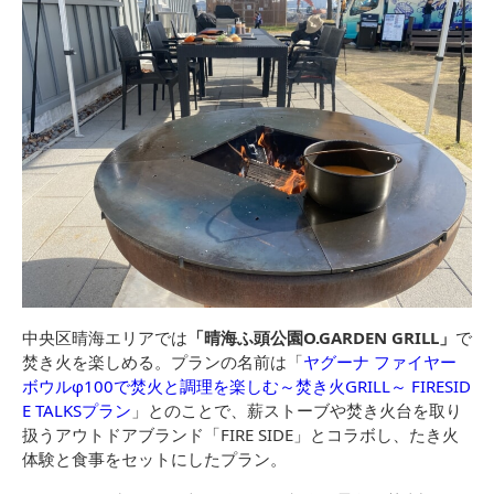
中央区晴海エリアでは
「晴海ふ頭公園O.GARDEN GRILL」
で
焚き火を楽しめる。プランの名前は「
ヤグーナ ファイヤー
ボウルφ100で焚火と調理を楽しむ～焚き火GRILL～ FIRESID
E TALKSプラン
」とのことで、薪ストーブや焚き火台を取り
扱うアウトドアブランド「FIRE SIDE」とコラボし、たき火
体験と食事をセットにしたプラン。