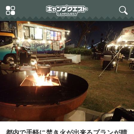
Skip
Primary
to
search
Menu
content
都内で手軽に焚き火が出来るプランが晴