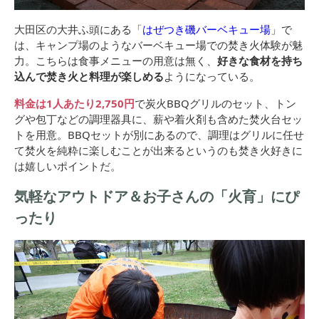
大田区の大井ふ頭にある「
はぜつき磯バーベキュー場
」で
は、キャンプ場のようなバーベキュー場での焚き火体験が魅
力。こちらは食事メニューの用意は無く、
好きな食材を持ち
込んで焚き火と料理が楽しめる
ようになっている。
料金は1人あたり2,750円
で炭火BBQグリルのセット、トン
グや包丁などの調理器具に、薪や着火剤も含めた焚火台セッ
トを用意。BBQセットが別にあるので、調理はグリルに任せ
て焚火を純粋に楽しむことが出来るというのも焚き火好きに
は嬉しいポイントだ。
気軽なアウトドア＆お子さんの「火育」にぴ
ったり