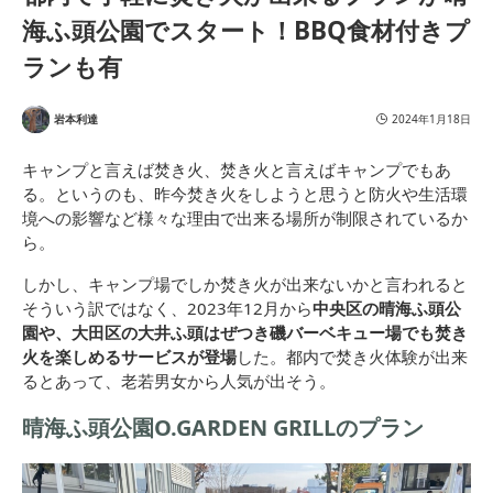
海ふ頭公園でスタート！BBQ食材付きプ
ランも有
岩本利達
2024年1月18日
キャンプと言えば焚き火、焚き火と言えばキャンプでもあ
る。というのも、昨今焚き火をしようと思うと防火や生活環
境への影響など様々な理由で出来る場所が制限されているか
ら。
しかし、キャンプ場でしか焚き火が出来ないかと言われると
そういう訳ではなく、2023年12月から
中央区の晴海ふ頭公
園や、大田区の大井ふ頭はぜつき磯バーベキュー場でも焚き
火を楽しめるサービスが登場
した。都内で焚き火体験が出来
るとあって、老若男女から人気が出そう。
晴海ふ頭公園O.GARDEN GRILLのプラン