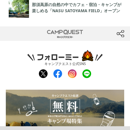
那須高原の自然の中でカフェ・宿泊・キャンプが
楽しめる「NASU SATOYAMA FIELD」オープン
CAMP QUEST
btn
フォローミー
キャンプクエスト公式SNS
twit
fac
inst
line
ter
ebo
agr
ok
am