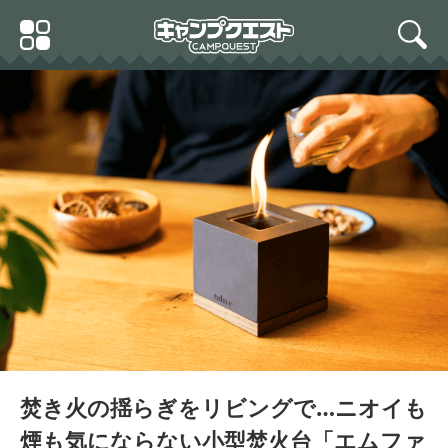
Skip
Primary
to
search
Menu
content
焚き火の揺らぎをリビングで…ニオイも
煙も気にならない小型焚火台「エムファ