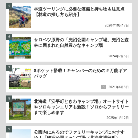
林道ツーリングに必要な装備と持ち物＆注意点
【林道の探し方も紹介】
2020年10月17日
サロベツ原野の「兜沼公園キャンプ場」兜沼と森
林に囲まれた自然豊かなキャンプ場
2024年7月5日
8ポケット搭載！キャンパーのための＃万能ギア
バッグ
PR
2021年6月3日
北海道「安平町ときわキャンプ場」オートサイト
やソロキャンエリアも新設！ソロからファミリー
まで楽しめます
2025年1月12日
公園内にあるのでファミリーキャンプにおすす
め！「鶴沼公園キャンプ場（北海道浦臼町）」