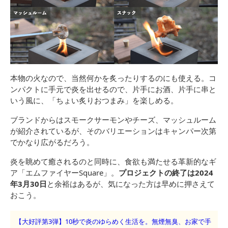
本物の火なので、当然何かを炙ったりするのにも使える。コ
ンパクトに手元で炎を出せるので、片手にお酒、片手に串と
いう風に、「ちょい炙りおつまみ」を楽しめる。
ブランドからはスモークサーモンやチーズ、マッシュルーム
が紹介されているが、そのバリエーションはキャンパー次第
でかなり広がるだろう。
炎を眺めて癒されるのと同時に、食欲も満たせる革新的なギ
ア「エムファイヤーSquare」。
プロジェクトの終了は2024
年3月30日
と余裕はあるが、気になった方は早めに押さえて
おこう。
【大好評第3弾】10秒で炎のゆらめく生活を。無煙無臭、お家で手