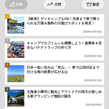
日毎
月間
殿堂
【岐阜】デイキャンプもOK！河原まで車で降り
られる穴場＆無料の川遊びスポットを発見！
2020年10月16日
キャンプでカブトムシを捕獲しよう！超簡単＆安
全なバナナトラップの作り方
2020年5月14日
日本一低い活火山「笠山」～ 車で山頂付近まで
行ける海の絶景が広がる山
2023年9月10日
北海道小樽市に観光とアウトドアの両方が楽しめ
る新グランピング施設が誕生
2022年8月4日