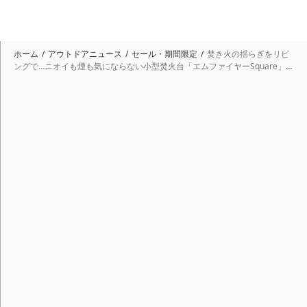
ホーム
アウトドアニュース
セール・期間限定
焚き火の揺らぎをリビ
ングで…ニオイも煙も気にならない小型焚火台「エムファイヤーSquare」
登場