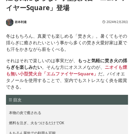
イヤーSquare」登場
岩本利達
2024年2月28日
冬はもちろん、真夏でも楽しめる「焚き火」。暑くてもその
揺らぎに癒されたいという事から多くの焚き火愛好家は夏で
も汗をかきながら薪をくべる。
それはそれで楽しいのは事実だが、
もっと気軽に焚き火の揺
らぎを楽しみたい
。そんな方にオススメなのが、
ニオイも煙
も無い小型焚火台「
エムファイヤーSquare
」
だ。バイオエ
タノールを使用することで、室内でもストレスなく炎を鑑賞
できる。
目次
本物の炎で癒される
燃料を注ぎ、火をつけるだけでOK
もちろん屋外での利用も可能