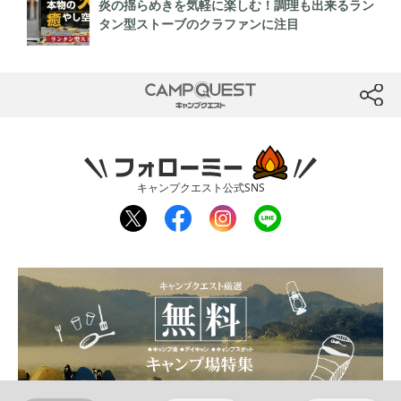
炎の揺らめきを気軽に楽しむ！調理も出来るラン
タン型ストーブのクラファンに注目
CAMP QUEST
btn
フォローミー
キャンプクエスト公式SNS
twit
fac
inst
line
ter
ebo
agr
ok
am